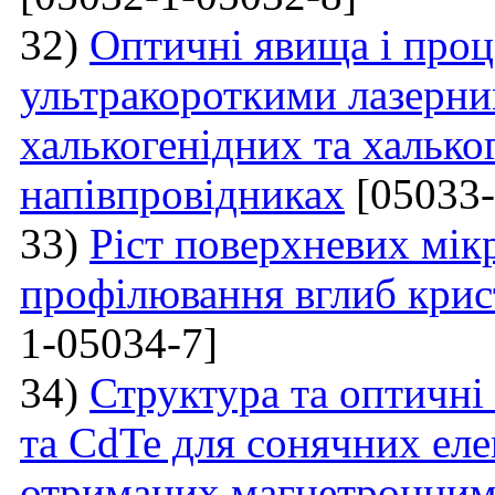
32)
Оптичні явища і проц
ультракороткими лазерни
халькогенідних та халько
напівпровідниках
[05033-
33)
Ріст поверхневих мікр
профілювання вглиб крис
1-05034-7]
34)
Структура та оптичні
та CdTe для сонячних еле
отриманих магнетронним