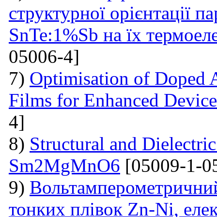
структурної орієнтації п
SnTe:1%Sb на їх термоел
05006-4]
7)
Optimisation of Doped 
Films for Enhanced Device
4]
8)
Structural and Dielectric
Sm2MgMnO6
[05009-1-0
9)
Вольтамперометричний 
тонких плівок Zn-Ni, еле