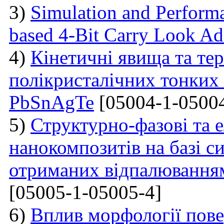
3)
Simulation and Perform
based 4-Bit Carry Look Ad
4)
Кінетичні явища та те
полікристалічних тонких 
PbSnAgTe
[05004-1-05004
5)
Структурно-фазові та е
нанокомпозитів на базі с
отриманих відпалювання
[05005-1-05005-4]
6)
Вплив морфології пове