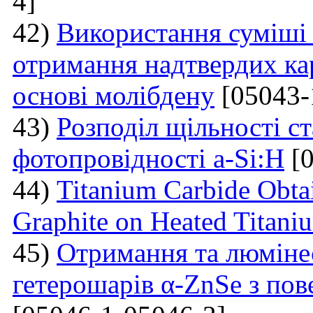
4]
42)
Використання суміші 
отримання надтвердих ка
основі молібдену
[05043-
43)
Розподіл щільності ст
фотопровідності a-Si:H
[0
44)
Titanium Carbide Obta
Graphite on Heated Titani
45)
Отримання та люмінес
гетерошарів α-ZnSe з по