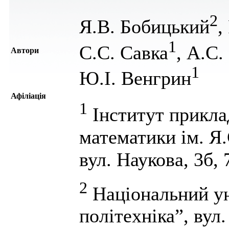
2
Я.В. Бобицький
,
1
С.С. Савка
, А.С
Автори
1
Ю.І. Венгрин
Афіліація
1
Інститут прикла
математики ім. Я
вул. Наукова, 3б,
2
Національний ун
політехніка”, вул.