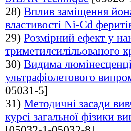
28)
Вплив заміщення йон
властивості Ni-Cd фериті
29)
Розмірний ефект у на
триметилсилільованого к
30)
Видима люмінесценці
ультрафіолетового випро
05031-5]
31)
Методичні засади вив
курсі загальної фізики в
[05032-1-05032-8]