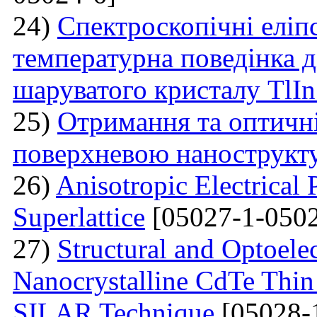
24)
Спектроскопічні еліп
температурна поведінка 
шаруватого кристалу TlI
25)
Отримання та оптичні
поверхневою нанострукт
26)
Anisotropic Electrical 
Superlattice
[05027-1-0502
27)
Structural and Optoelec
Nanocrystalline CdTe Thin
SILAR Technique
[05028-