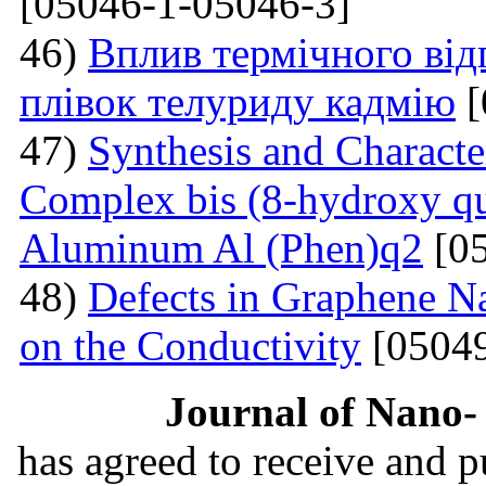
[05046-1-05046-3]
46)
Вплив термічного від
плівок телуриду кадмію
[
47)
Synthesis and Charact
Complex bis (8-hydroxy qu
Aluminum Al (Phen)q2
[05
48)
Defects in Graphene Na
on the Conductivity
[05049
Journal of Nano- 
has agreed to receive and 