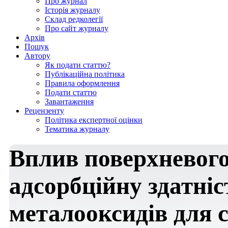
Про журнал
Історія журналу
Склад редколегії
Про сайт журналу
Архів
Пошук
Автору
Як подати статтю?
Публікаційна політика
Правила оформлення
Подати статтю
Завантаження
Рецензенту
Політика експертної оцінки
Тематика журналу
Вплив поверхневого
адсорбційну здатні
металооксидів для с