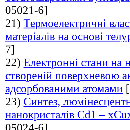
05021-6]
21)
Термоелектричні влас
матеріалів на основі тел
7]
22)
Електронні стани на н
створеній поверхневою а
адсорбованими атомами
[
23)
Синтез, люмінесцентні
нанокристалів Cd1 – xCu
05024-6]