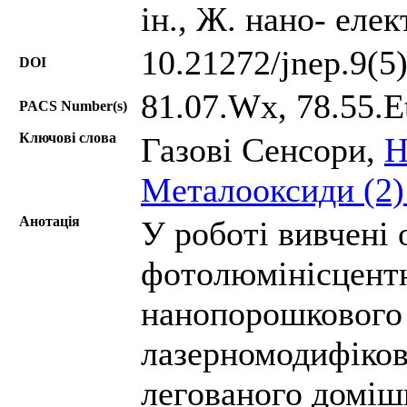
ін., Ж. нано- елек
10.21272/jnep.9(5
DOI
81.07.Wx, 78.55.Et
PACS Number(s)
Ключові слова
Газові Сенсори,
Н
Металооксиди (2
Анотація
У роботі вивчені 
фотолюмінісцент
нанопорошкового 
лазерномодифіков
легованого доміш