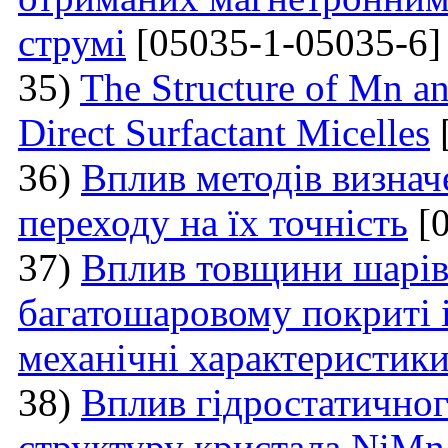
струмі
[05035-1-05035-6]
35)
The Structure of Mn an
Direct Surfactant Micelles
36)
Вплив методів визнач
переходу на їх точність
[0
37)
Вплив товщини шарі
багатошаровому покриті і
механічні характеристик
38)
Вплив гідростатичног
структуру кристала NiM