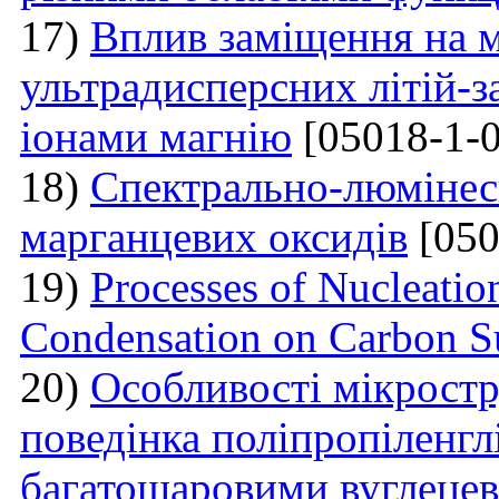
17)
Вплив заміщення на м
ультрадисперсних літій-з
іонами магнію
[05018-1-0
18)
Спектрально-люмінесц
марганцевих оксидів
[050
19)
Processes of Nucleati
Condensation on Carbon Su
20)
Особливості мікростр
поведінка поліпропіленгл
багатошаровими вуглеце