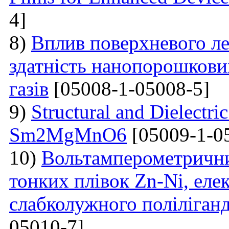
4]
8)
Вплив поверхневого ле
здатність нанопорошкови
газів
[05008-1-05008-5]
9)
Structural and Dielectric
Sm2MgMnO6
[05009-1-0
10)
Вольтамперометрични
тонких плівок Zn-Ni, еле
слабколужного поліліганд
05010-7]