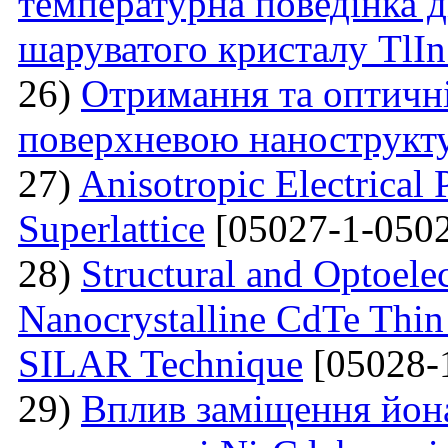
температурна поведінка 
шаруватого кристалу TlI
26)
Отримання та оптичні
поверхневою нанострукт
27)
Anisotropic Electrical 
Superlattice
[05027-1-0502
28)
Structural and Optoelec
Nanocrystalline CdTe Thin
SILAR Technique
[05028-
29)
Вплив заміщення йон