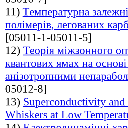
11)
Tемпературна залежні
полімерів, легованих ка
[05011-1-05011-5]
12)
Теорія міжзонного оп
квантових ямах на основі
анізотропними непарабо
05012-8]
13)
Superconductivity and
Whiskers at Low Temperat
14)
Електродинамічні хар