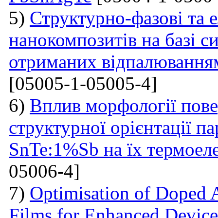
5)
Структурно-фазові та е
нанокомпозитів на базі с
отриманих відпалювання
[05005-1-05005-4]
6)
Вплив морфології пове
структурної орієнтації п
SnTe:1%Sb на їх термоел
05006-4]
7)
Optimisation of Doped 
Films for Enhanced Device