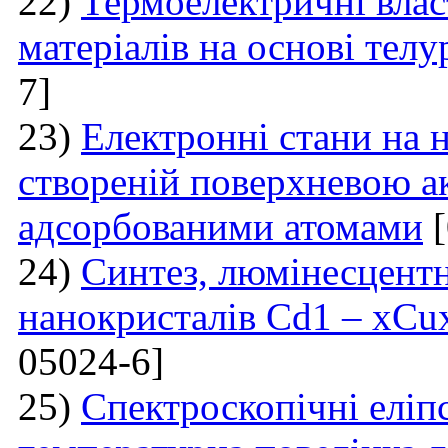
22)
Термоелектричні влас
матеріалів на основі тел
7]
23)
Електронні стани на н
створеній поверхневою а
адсорбованими атомами
[
24)
Синтез, люмінесцентні
нанокристалів Cd1 – xCu
05024-6]
25)
Спектроскопічні еліп