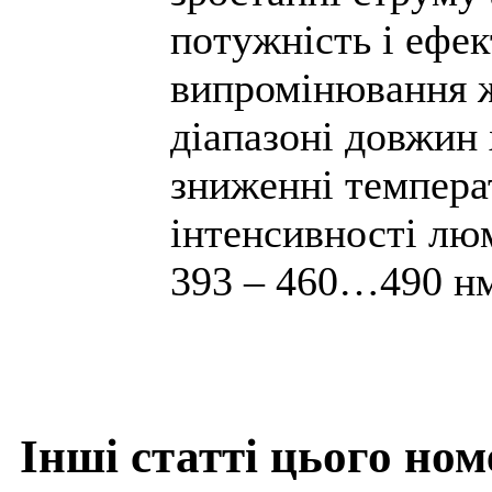
потужність і ефек
випромінювання ж
діапазоні довжин 
зниженні температ
інтенсивності люм
393 – 460…490 н
Інші статті цього ном