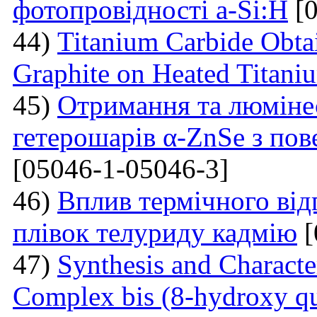
фотопровідності a-Si:H
[0
44)
Titanium Carbide Obta
Graphite on Heated Titani
45)
Отримання та люмінес
гетерошарів α-ZnSe з по
[05046-1-05046-3]
46)
Вплив термічного від
плівок телуриду кадмію
[
47)
Synthesis and Charact
Complex bis (8-hydroxy qu