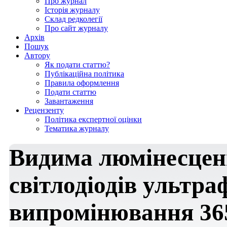
Про журнал
Історія журналу
Склад редколегії
Про сайт журналу
Архів
Пошук
Автору
Як подати статтю?
Публікаційна політика
Правила оформлення
Подати статтю
Завантаження
Рецензенту
Політика експертної оцінки
Тематика журналу
Видима люмінесцен
cвітлодіодів ультра
випромінювання 36