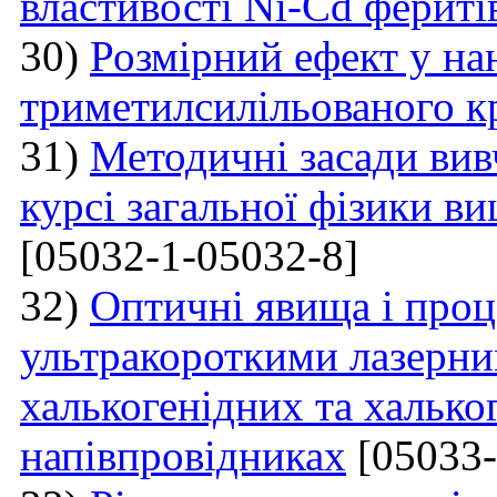
властивості Ni-Cd фериті
30)
Розмірний ефект у на
триметилсилільованого к
31)
Методичні засади вив
курсі загальної фізики в
[05032-1-05032-8]
32)
Оптичні явища і проц
ультракороткими лазерни
халькогенідних та халько
напівпровідниках
[05033-