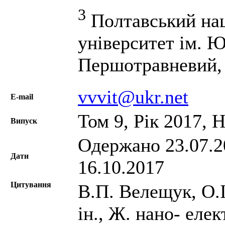
3
Полтавський нац
університет ім. Ю
Першотравневий, 
vvvit@ukr.net
Е-mail
Том 9, Рік 2017, 
Випуск
Одержано 23.07.20
Дати
16.10.2017
Цитування
В.П. Велещук, О.І
ін., Ж. нано- елек