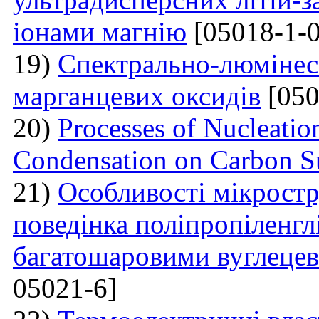
іонами магнію
[05018-1-0
19)
Спектрально-люмінесц
марганцевих оксидів
[050
20)
Processes of Nucleati
Condensation on Carbon Su
21)
Особливості мікростр
поведінка поліпропіленгл
багатошаровими вуглеце
05021-6]