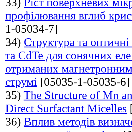
33)
Ріст поверхневих мікр
профілювання вглиб крис
1-05034-7]
34)
Структура та оптичні
та CdTe для сонячних еле
отриманих магнетронним
струмі
[05035-1-05035-6]
35)
The Structure of Mn an
Direct Surfactant Micelles
36)
Вплив методів визнач