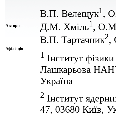
1
В.П. Велещук
, О
1
Д.М. Хміль
, О.М
Автори
2
В.П. Тартачник
,
Афіліація
1
Інститут фізики 
Лашкарьова НАНУ,
Україна
2
Інститут ядерни
47, 03680 Київ, У