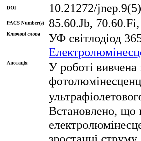
10.21272/jnep.9(5
DOI
85.60.Jb, 70.60.Fi,
PACS Number(s)
Ключові слова
УФ світлодіод 36
Електролюмінесце
Анотація
У роботі вивчена 
фотолюмінесценці
ультрафіолетовог
Встановлено, що 
електролюмінесце
зростанні струму