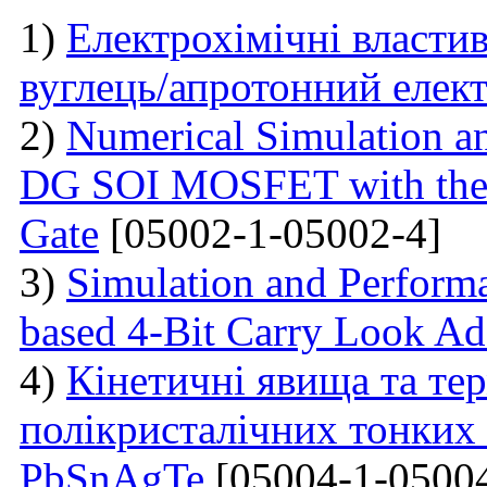
1)
Електрохімічні власти
вуглець/апротонний елект
2)
Numerical Simulation a
DG SOI MOSFET with the I
Gate
[05002-1-05002-4]
3)
Simulation and Perform
based 4-Bit Carry Look Ad
4)
Кінетичні явища та те
полікристалічних тонких 
PbSnAgTe
[05004-1-05004