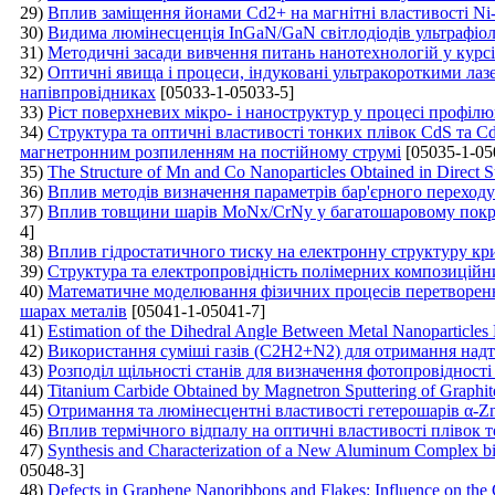
29)
Вплив заміщення йонами Cd2+ на магнітні властивості Ni
30)
Видима люмінесценція ІnGaN/GaN cвітлодіодів ультрафіо
31)
Методичні засади вивчення питань нанотехнологій у курсі
32)
Оптичні явища і процеси, індуковані ультракороткими лаз
напівпровідниках
[05033-1-05033-5]
33)
Ріст поверхневих мікро- і наноструктур у процесі профіл
34)
Структура та оптичні властивості тонких плівок CdS та C
магнетронним розпиленням на постійному струмі
[05035-1-05
35)
The Structure of Mn and Co Nanoparticles Obtained in Direct Su
36)
Вплив методів визначення параметрів бар'єрного переходу 
37)
Вплив товщини шарів MoNх/CrNy у багатошаровому покриті
4]
38)
Вплив гідростатичного тиску на електронну структуру к
39)
Структура та електропровідність полімерних композиційн
40)
Математичне моделювання фізичних процесів перетворенн
шарах металів
[05041-1-05041-7]
41)
Estimation of the Dihedral Angle Between Metal Nanoparticles
42)
Використання суміші газів (C2H2+N2) для отримання надт
43)
Розподіл щільності станів для визначення фотопровідності 
44)
Titanium Carbide Obtained by Magnetron Sputtering of Graphit
45)
Отримання та люмінесцентні властивості гетерошарів α-
46)
Вплив термічного відпалу на оптичні властивості плівок 
47)
Synthesis and Characterization of a New Aluminum Complex bi
05048-3]
48)
Defects in Graphene Nanoribbons and Flakes: Influence on the 