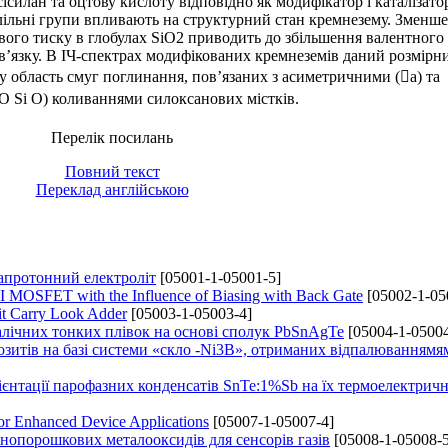
силан та оцтову кислоту відповідно як модифікатор і каталізато
ільні групи впливають на структурний стан кремнезему. Зменш
вого тиску в глобулах SiO2 приводить до збільшення валентного 
в’язку. В ІЧ-спектрах модифікованих кремнеземів даний розмірн
у область смуг поглинання, пов’язаних з асиметричними (a) та
 Si O) коливаннями силоксанових містків.
Перелік посилань
Повний текст
Переклад англійською
/апротонний електроліт
[05001-1-05001-5]
 MOSFET with the Influence of Biasing with Back Gate
[05002-1-05
it Carry Look Adder
[05003-1-05003-4]
алічних тонких плівок на основі сполук PbSnAgTe
[05004-1-05004
озитів на базі системи «скло -Ni3B», отриманих відпалюваннямя
ієнтації парофазних конденсатів SnTe:1%Sb на їх термоелектричн
or Enhanced Device Applications
[05007-1-05007-4]
нопорошкових металооксидів для сенсорів газів
[05008-1-05008-5