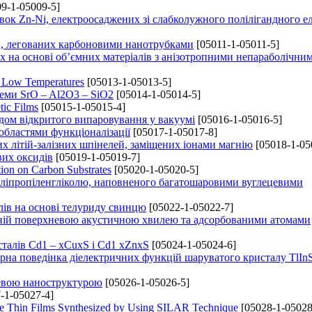
9-1-05009-5]
ок Zn-Ni, електроосаджених зі слабколужного полілігандного е
в, легованих карбоновими нанотрубками
[05011-1-05011-5]
х на основі об’ємних матеріалів з анізотропними непараболічни
t Low Temperatures
[05013-1-05013-5]
теми SrO – Al2O3 – SiO2
[05014-1-05014-5]
tic Films
[05015-1-05015-4]
дом відкритого випаровування у вакуумі
[05016-1-05016-5]
 областями функціоналізації
[05017-1-05017-8]
х літій-залізних шпінелей, заміщених іонами магнію
[05018-1-05
вих оксидів
[05019-1-05019-7]
ion on Carbon Substrates
[05020-1-05020-5]
оліпропіленгліколю, наповненого багатошаровими вуглецевими
лів на основі телуриду свинцю
[05022-1-05022-7]
реній поверхневою акустичною хвилею та адсорбованими атомами
сталів Cd1 – xCuxS і Cd1 xZnxS
[05024-1-05024-6]
урна поведінка діелектричних функцій шаруватого кристалу TlIn
невою наноструктурою
[05026-1-05026-5]
-1-05027-4]
CdTe Thin Films Synthesized by Using SILAR Technique
[05028-1-05028