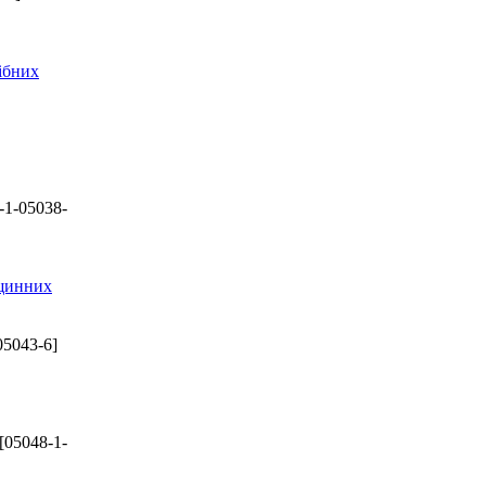
ібних
-1-05038-
вщинних
05043-6]
[05048-1-