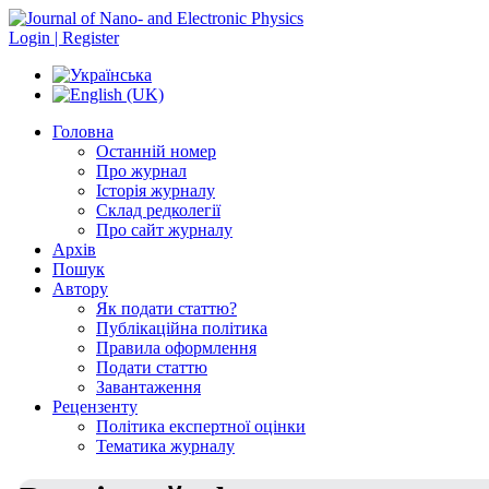
Login | Register
Головна
Останній номер
Про журнал
Історія журналу
Склад редколегії
Про сайт журналу
Архів
Пошук
Автору
Як подати статтю?
Публікаційна політика
Правила оформлення
Подати статтю
Завантаження
Рецензенту
Політика експертної оцінки
Тематика журналу