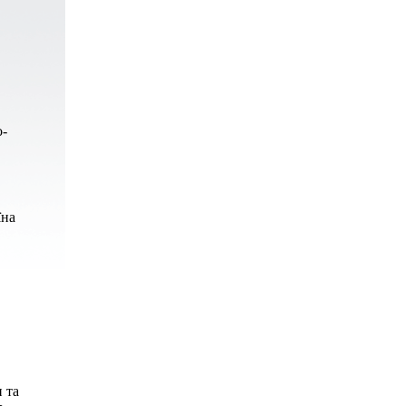
о-
їна
 та