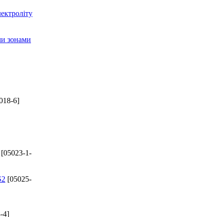
лектроліту
ми зонами
018-6]
[05023-1-
S2
[05025-
-4]