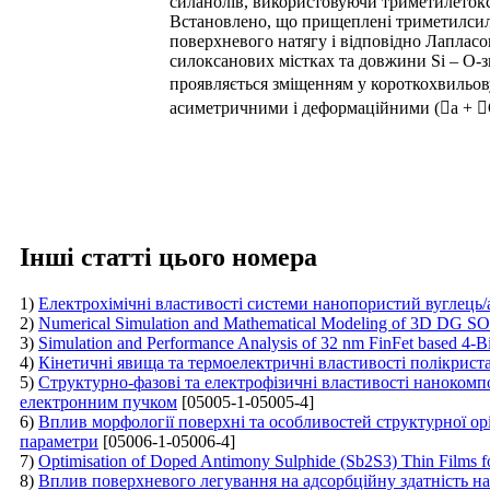
силанолів, використовуючи триметилетоксі
Встановлено, що прищеплені триметилсил
поверхневого натягу і відповідно Лапласо
силоксанових містках та довжини Si – O-з
проявляється зміщенням у короткохвильов
асиметричними і деформаційними (a + O
Інші статті цього номера
1)
Електрохімічні властивості системи нанопористий вуглець
2)
Numerical Simulation and Mathematical Modeling of 3D DG SOI
3)
Simulation and Performance Analysis of 32 nm FinFet based 4-B
4)
Кінетичні явища та термоелектричні властивості полікрист
5)
Структурно-фазові та електрофізичні властивості нанокомп
електронним пучком
[05005-1-05005-4]
6)
Вплив морфології поверхні та особливостей структурної ор
параметри
[05006-1-05006-4]
7)
Optimisation of Doped Antimony Sulphide (Sb2S3) Thin Films f
8)
Вплив поверхневого легування на адсорбційну здатність на