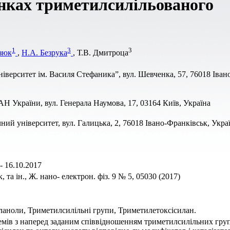
инках триметилсилільованого
1
3
3
зюк
,
Н.А. Безрука
, Т.В. Дмитроца
ерситет ім. Василя Стефаника”, вул. Шевченка, 57, 76018 Іван
AН України, вул. Генерала Наумова, 17, 03164 Київ, Україна
й університет, вул. Галицька, 2, 76018 Івано-Франківськ, Укра
- 16.10.2017
та ін., Ж. нано- електрон. фіз. 9 № 5, 05030 (2017)
ланоли, Триметилсилільні групи, Триметилетоксісилан.
емів з наперед заданим співвідношенням триметилсилільних груп