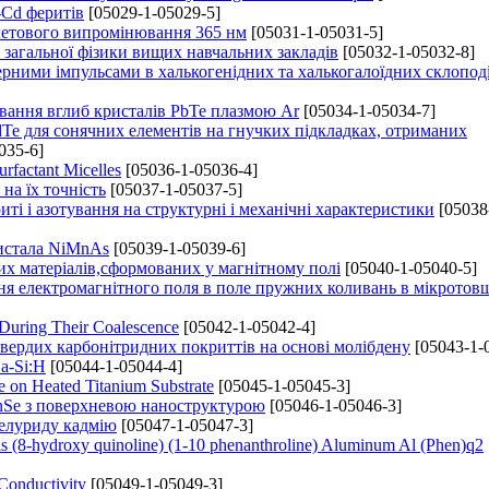
-Cd феритів
[05029-1-05029-5]
летового випромінювання 365 нм
[05031-1-05031-5]
 загальної фізики вищих навчальних закладів
[05032-1-05032-8]
ерними імпульсами в халькогенідних та халькогалоїдних склопод
ювання вглиб кристалів PbTe плазмою Ar
[05034-1-05034-7]
dTe для сонячних елементів на гнучких підкладках, отриманих
035-6]
rfactant Micelles
[05036-1-05036-4]
на їх точність
[05037-1-05037-5]
 і азотування на структурні і механічні характеристики
[05038
ристала NiMnAs
[05039-1-05039-6]
их матеріалів,сформованих у магнітному полі
[05040-1-05040-5]
я електромагнітного поля в поле пружних коливань в мікрото
 During Their Coalescence
[05042-1-05042-4]
вердих карбонітридних покриттів на основі молібдену
[05043-1-
a-Si:H
[05044-1-05044-4]
e on Heated Titanium Substrate
[05045-1-05045-3]
ZnSe з поверхневою наноструктурою
[05046-1-05046-3]
телуриду кадмію
[05047-1-05047-3]
s (8-hydroxy quinoline) (1-10 phenanthroline) Aluminum Al (Phen)q2
Conductivity
[05049-1-05049-3]