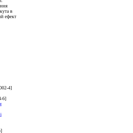
р.
ення
кута в
ий ефект
002-4]
-6]
м
і
]