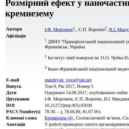
Розмірний ефект у наночаст
кремнезему
1
2
Автори
І.Ф. Миронюк
, Є.П. Воронін
,
В.І. Манд
Афіліація
1
ДВНЗ “Прикарпатський національний унів
Франківськ, Україна
2
Інститут хімії поверхні ім. О.О. Чуйка Н
3
Івано-Франківський національний медични
Е-mail
mandzyuk_vova@ukr.net
Випуск
Том 9, Рік 2017, Номер 5
Дати
Одержано 14.08.2017, опубліковано online 
Цитування
І.Ф. Миронюк, Є.П. Воронін, В.І. Мандзюк, 
DOI
10.21272/jnep.9(5).05030
PACS Number(s)
78.30. – j, 78.66.Bf, 81.07.Wx
Ключові слова
Кремнезем (4)
, Силоксановий зв’язок, Си
Анотація
У роботі проведено синтез органокремнез