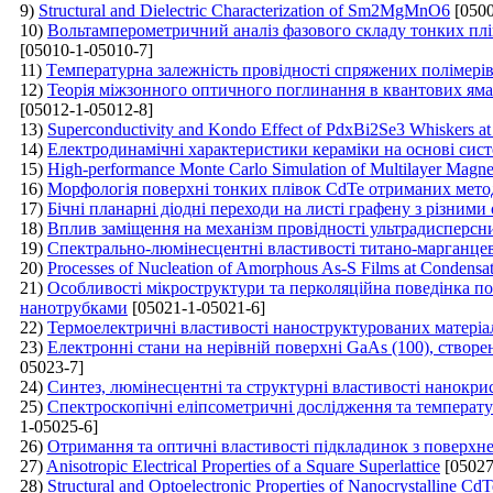
9)
Structural and Dielectric Characterization of Sm2MgMnO6
[0500
10)
Вольтамперометричний аналіз фазового складу тонких плів
[05010-1-05010-7]
11)
Tемпературна залежність провідності спряжених полімері
12)
Теорія міжзонного оптичного поглинання в квантових яма
[05012-1-05012-8]
13)
Superconductivity and Kondo Effect of PdxBi2Se3 Whiskers a
14)
Електродинамічні характеристики кераміки на основі сис
15)
High-performance Monte Carlo Simulation of Multilayer Magne
16)
Морфологія поверхні тонких плівок CdTe отриманих мето
17)
Бічні планарні діодні переходи на листі графену з різними
18)
Вплив заміщення на механізм провідності ультрадисперсни
19)
Спектрально-люмінесцентні властивості титано-марганце
20)
Processes of Nucleation of Amorphous As-S Films at Condensat
21)
Особливості мікроструктури та перколяційна поведінка п
нанотрубками
[05021-1-05021-6]
22)
Термоелектричні властивості наноструктурованих матеріа
23)
Електронні стани на нерівній поверхні GaAs (100), ство
05023-7]
24)
Синтез, люмінесцентні та структурні властивості нанокри
25)
Спектроскопічні еліпсометричні дослідження та температ
1-05025-6]
26)
Отримання та оптичні властивості підкладинок з поверх
27)
Anisotropic Electrical Properties of a Square Superlattice
[05027
28)
Structural and Optoelectronic Properties of Nanocrystalline 