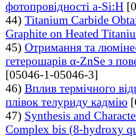
фотопровідності a-Si:H
[0
44)
Titanium Carbide Obta
Graphite on Heated Titani
45)
Отримання та люмінес
гетерошарів α-ZnSe з по
[05046-1-05046-3]
46)
Вплив термічного від
плівок телуриду кадмію
[
47)
Synthesis and Charact
Complex bis (8-hydroxy qu