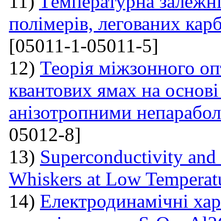
11)
Tемпературна залежні
полімерів, легованих ка
[05011-1-05011-5]
12)
Теорія міжзонного оп
квантових ямах на основі
анізотропними непарабо
05012-8]
13)
Superconductivity and
Whiskers at Low Temperat
14)
Електродинамічні хар