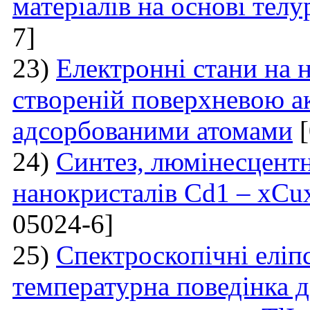
матеріалів на основі тел
7]
23)
Електронні стани на н
створеній поверхневою а
адсорбованими атомами
[
24)
Синтез, люмінесцентні
нанокристалів Cd1 – xCu
05024-6]
25)
Спектроскопічні еліп
температурна поведінка 