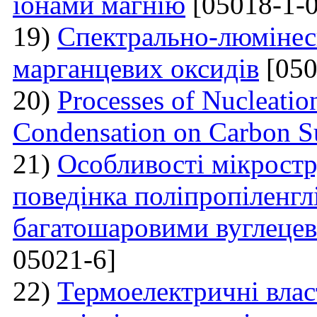
іонами магнію
[05018-1-0
19)
Спектрально-люмінесц
марганцевих оксидів
[050
20)
Processes of Nucleati
Condensation on Carbon Su
21)
Особливості мікростр
поведінка поліпропіленгл
багатошаровими вуглеце
05021-6]
22)
Термоелектричні влас