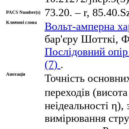
73.20. – r, 85.40.S
PACS Number(s)
Ключові слова
Вольт-амперна ха
бар'єру Шотткі, Ф
Послідовний опір
(7)
.
Анотація
Точність основних
переходів (висота
неідеальності η),
вимірювання струм