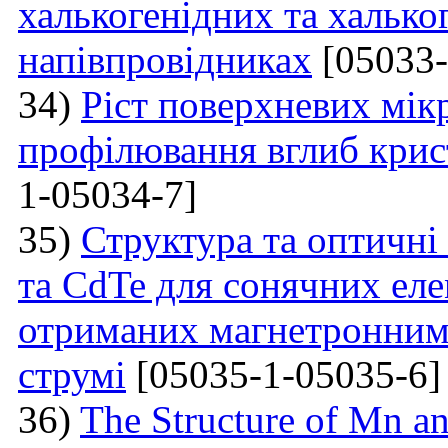
халькогенідних та халько
напівпровідниках
[05033-
34)
Ріст поверхневих мікр
профілювання вглиб крис
1-05034-7]
35)
Структура та оптичні
та CdTe для сонячних еле
отриманих магнетронним
струмі
[05035-1-05035-6]
36)
The Structure of Mn an