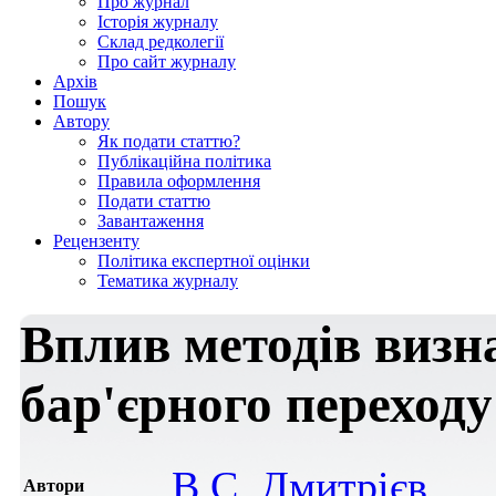
Про журнал
Історія журналу
Склад редколегії
Про сайт журналу
Архів
Пошук
Автору
Як подати статтю?
Публікаційна політика
Правила оформлення
Подати статтю
Завантаження
Рецензенту
Політика експертної оцінки
Тематика журналу
Вплив методів визн
бар'єрного переходу
В.С. Дмитрієв
Автори