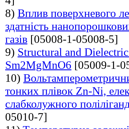
4]
8)
Вплив поверхневого ле
здатність нанопорошкови
газів
[05008-1-05008-5]
9)
Structural and Dielectric
Sm2MgMnO6
[05009-1-0
10)
Вольтамперометрични
тонких плівок Zn-Ni, еле
слабколужного поліліганд
05010-7]