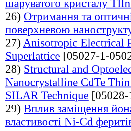
шаруватого кристалу TlI
26)
Отримання та оптичні
поверхневою нанострукт
27)
Anisotropic Electrical 
Superlattice
[05027-1-0502
28)
Structural and Optoelec
Nanocrystalline CdTe Thin
SILAR Technique
[05028-
29)
Вплив заміщення йон
властивості Ni-Cd фериті