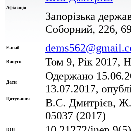
Афіліація
Запорізька держав
Соборний, 226, 6
dems562@gmail.
Е-mail
Том 9, Рік 2017, 
Випуск
Одержано 15.06.20
Дати
13.07.2017, опубл
Цитування
В.С. Дмитрієв, Ж.
05037 (2017)
10.21272/jnep.9(5
DOI