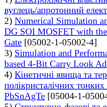
вуглець/апротонний елект
2)
Numerical Simulation a
DG SOI MOSFET with the I
Gate
[05002-1-05002-4]
3)
Simulation and Perform
based 4-Bit Carry Look Ad
4)
Кінетичні явища та те
полікристалічних тонких 
PbSnAgTe
[05004-1-05004
5)
Структурно-фазові та е