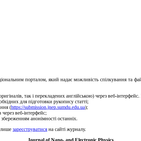
ціональним порталом, який надає можливість спілкування та фай
оригіналів, так і перекладених англійською) через веб-інтерфей
еобхідних для підготовки рукопису статті;
ння (
https://submission.jnep.sumdu.edu.ua
);
 через веб-інтерфейс;
 збереженням анонімності останніх.
о лише
зареєструватися
на сайті журналу.
Journal of Nano- and Electronic Physics