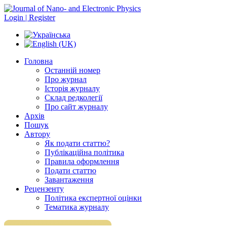
Login | Register
Головна
Останній номер
Про журнал
Історія журналу
Склад редколегії
Про сайт журналу
Архів
Пошук
Автору
Як подати статтю?
Публікаційна політика
Правила оформлення
Подати статтю
Завантаження
Рецензенту
Політика експертної оцінки
Тематика журналу