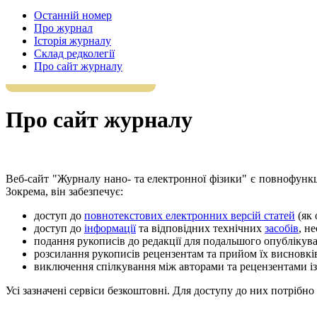
Останній номер
Про журнал
Історія журналу
Склад редколегії
Про сайт журналу
Про сайт журналу
Веб-сайт "Журналу нано- та електронної фізики" є повнофунк
Зокрема, він забезпечує:
доступ до
повнотекстових електронних версій статей
(як 
доступ до
інформації
та відповідних технічних
засобів
, н
подання рукописів до редакції для подальшого опублікува
розсилання рукописів рецензентам та прийом їх висновків
виключення спілкування між авторами та рецензентами із
Усі зазначені сервіси безкоштовні. Для доступу до них потрібн