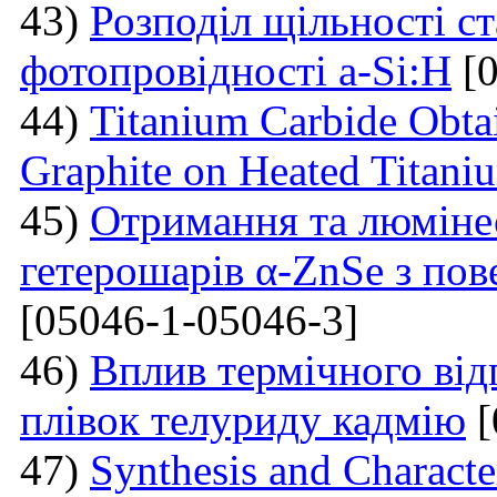
43)
Розподіл щільності ст
фотопровідності a-Si:H
[0
44)
Titanium Carbide Obta
Graphite on Heated Titani
45)
Отримання та люмінес
гетерошарів α-ZnSe з по
[05046-1-05046-3]
46)
Вплив термічного від
плівок телуриду кадмію
[
47)
Synthesis and Charact