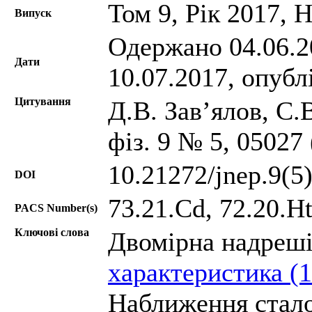
Том 9, Рік 2017, 
Випуск
Одержано 04.06.20
Дати
10.07.2017, опубл
Цитування
Д.В. Зав’ялов, С.
фіз. 9 № 5, 05027
10.21272/jnep.9(5
DOI
73.21.Cd, 72.20.Ht
PACS Number(s)
Ключові слова
Двомірна надреші
характеристика (
Наближення сталог