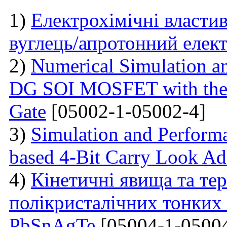
1)
Електрохімічні власти
вуглець/апротонний елект
2)
Numerical Simulation a
DG SOI MOSFET with the I
Gate
[05002-1-05002-4]
3)
Simulation and Perform
based 4-Bit Carry Look Ad
4)
Кінетичні явища та те
полікристалічних тонких 
PbSnAgTe
[05004-1-05004