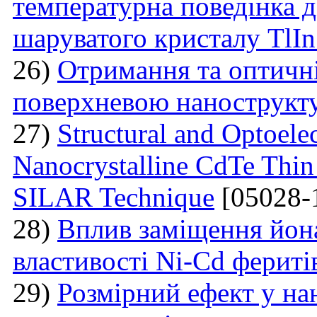
температурна поведінка 
шаруватого кристалу TlI
26)
Отримання та оптичні
поверхневою нанострукт
27)
Structural and Optoelec
Nanocrystalline CdTe Thin
SILAR Technique
[05028-
28)
Вплив заміщення йон
властивості Ni-Cd фериті
29)
Розмірний ефект у на