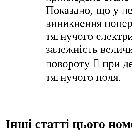
Показано, що у п
виникнення попер
тягнучого електр
залежність величи
повороту  при д
тягнучого поля.
Інші статті цього ном