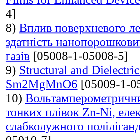
4]
8)
Вплив поверхневого ле
здатність нанопорошкови
газів
[05008-1-05008-5]
9)
Structural and Dielectric
Sm2MgMnO6
[05009-1-0
10)
Вольтамперометрични
тонких плівок Zn-Ni, еле
слабколужного поліліганд