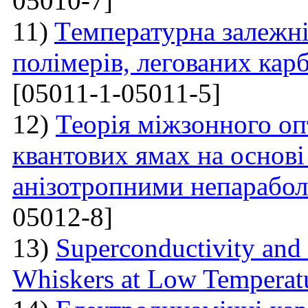
05010-7]
11)
Tемпературна залежні
полімерів, легованих ка
[05011-1-05011-5]
12)
Теорія міжзонного оп
квантових ямах на основі
анізотропними непарабо
05012-8]
13)
Superconductivity and
Whiskers at Low Temperat