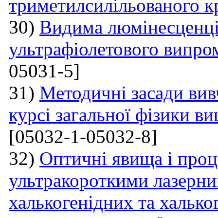
триметилсилільованого к
30)
Видима люмінесценці
ультрафіолетового випро
05031-5]
31)
Методичні засади вив
курсі загальної фізики в
[05032-1-05032-8]
32)
Оптичні явища і проц
ультракороткими лазерни
халькогенідних та халько