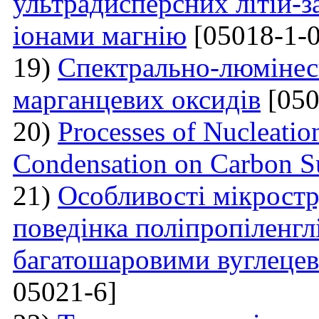
ультрадисперсних літій-з
іонами магнію
[05018-1-0
19)
Спектрально-люмінесц
марганцевих оксидів
[050
20)
Processes of Nucleati
Condensation on Carbon Su
21)
Особливості мікростр
поведінка поліпропіленгл
багатошаровими вуглеце
05021-6]