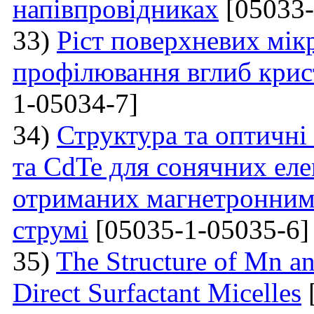
напівпровідниках
[05033-
33)
Ріст поверхневих мікр
профілювання вглиб крис
1-05034-7]
34)
Структура та оптичні
та CdTe для сонячних еле
отриманих магнетронним
струмі
[05035-1-05035-6]
35)
The Structure of Mn an
Direct Surfactant Micelles