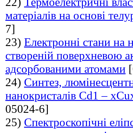
22)
Термоелектричні влас
матеріалів на основі тел
7]
23)
Електронні стани на н
створеній поверхневою а
адсорбованими атомами
[
24)
Синтез, люмінесцентні
нанокристалів Cd1 – xCu
05024-6]
25)
Спектроскопічні еліп