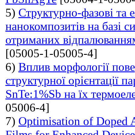
5)
Структурно-фазові та е
нанокомпозитів на базі с
отриманих відпалювання
[05005-1-05005-4]
6)
Вплив морфології пове
структурної орієнтації п
SnTe:1%Sb на їх термоел
05006-4]
7)
Optimisation of Doped 
Films for Enhanced Device