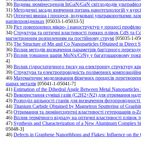
30)
Видима люмінесценція ІnGaN/GaN cвітлодіодів ультрафіо
31)
Методичні засади вивчення питань нанотехнологій у курсі
32)
Оптичні явища і процеси, індуковані ультракороткими лаз
напівпровідниках
[05033-1-05033-5]
33)
Ріст поверхневих мікро- і наноструктур у процесі профіл
34)
Структура та оптичні властивості тонких плівок CdS та C
магнетронним розпиленням на постійному струмі
[05035-1-05
35)
The Structure of Mn and Co Nanoparticles Obtained in Direct Su
36)
Вплив методів визначення параметрів бар'єрного переходу 
37)
Вплив товщини шарів MoNх/CrNy у багатошаровому покриті
4]
38)
Вплив гідростатичного тиску на електронну структуру к
39)
Структура та електропровідність полімерних композиційн
40)
Математичне моделювання фізичних процесів перетворенн
шарах металів
[05041-1-05041-7]
41)
Estimation of the Dihedral Angle Between Metal Nanoparticles
42)
Використання суміші газів (C2H2+N2) для отримання надт
43)
Розподіл щільності станів для визначення фотопровідності 
44)
Titanium Carbide Obtained by Magnetron Sputtering of Graphit
45)
Отримання та люмінесцентні властивості гетерошарів α-
46)
Вплив термічного відпалу на оптичні властивості плівок 
47)
Synthesis and Characterization of a New Aluminum Complex bi
05048-3]
48)
Defects in Graphene Nanoribbons and Flakes: Influence on the 