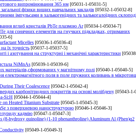
летового випромінювання 365 нм
[05031-1-05031-5]
 загальної фізики вищих навчальних закладів
[05032-1-05032-8]
ерними імпульсами в халькогенідних та халькогалоїдних склопод
ювання вглиб кристалів PbTe плазмою Ar
[05034-1-05034-7]
dTe для сонячних елементів на гнучких підкладках, отриманих
035-6]
rfactant Micelles
[05036-1-05036-4]
на їх точність
[05037-1-05037-5]
 і азотування на структурні і механічні характеристики
[05038
ристала NiMnAs
[05039-1-05039-6]
их матеріалів,сформованих у магнітному полі
[05040-1-05040-5]
я електромагнітного поля в поле пружних коливань в мікрото
 During Their Coalescence
[05042-1-05042-4]
вердих карбонітридних покриттів на основі молібдену
[05043-1-
a-Si:H
[05044-1-05044-4]
e on Heated Titanium Substrate
[05045-1-05045-3]
ZnSe з поверхневою наноструктурою
[05046-1-05046-3]
телуриду кадмію
[05047-1-05047-3]
s (8-hydroxy quinoline) (1-10 phenanthroline) Aluminum Al (Phen)q2
Conductivity
[05049-1-05049-3]