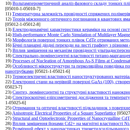
10)
Вольтамперометричний аналіз фазового складу тонких плів
[05010-1-05010-7]
11)
Tемпературна залежність провідності спряжених полімері
12)
Теорія міжзонного оптичного поглинання в квантових яма
[05012-1-05012-8]
13)
Електродинамічні характеристики кераміки на основі сис
14)
High-performance Monte Carlo Simulation of Multilayer Magne
15)
Морфологія поверхні тонких плівок CdTe отриманих мето
16)
Бічні планарні діодні переходи на листі графену з різними
17)
Вплив заміщення на механізм провідності ультрадисперсни
18)
Спектрально-люмінесцентні властивості титано-марганце
19)
Processes of Nucleation of Amorphous As-S Films at Condensat
20)
Особливості мікроструктури та перколяційна поведінка п
нанотрубками
[05021-1-05021-6]
21)
Термоелектричні властивості наноструктурованих матеріа
22)
Електронні стани на нерівній поверхні GaAs (100), ство
05023-7]
23)
Синтез, люмінесцентні та структурні властивості нанокри
24)
Спектроскопічні еліпсометричні дослідження та температ
1-05025-6]
25)
Отримання та оптичні властивості підкладинок з поверх
26)
Anisotropic Electrical Properties of a Square Superlattice
[05027
27)
Structural and Optoelectronic Properties of Nanocrystalline 
28)
Вплив заміщення йонами Cd2+ на магнітні властивості Ni
29)
Розмірний ефект у наночастинках триметилсилільованого