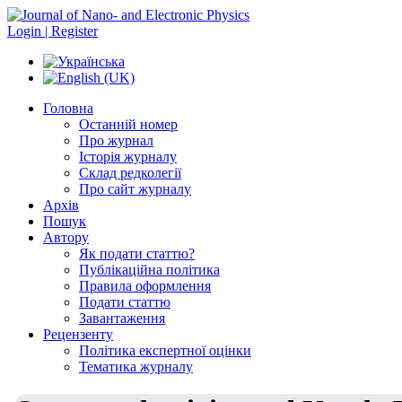
Login | Register
Головна
Останній номер
Про журнал
Історія журналу
Склад редколегії
Про сайт журналу
Архів
Пошук
Автору
Як подати статтю?
Публікаційна політика
Правила оформлення
Подати статтю
Завантаження
Рецензенту
Політика експертної оцінки
Тематика журналу