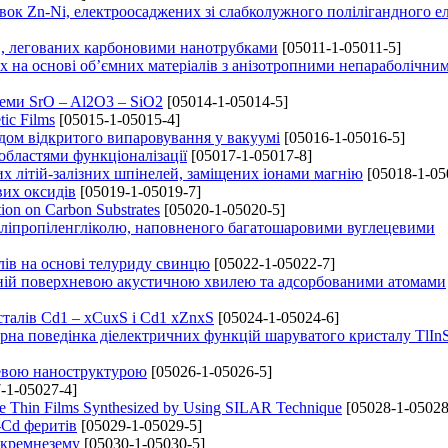
ок Zn-Ni, електроосаджених зі слабколужного полілігандного е
в, легованих карбоновими нанотрубками
[05011-1-05011-5]
х на основі об’ємних матеріалів з анізотропними непараболічни
теми SrO – Al2O3 – SiO2
[05014-1-05014-5]
tic Films
[05015-1-05015-4]
дом відкритого випаровування у вакуумі
[05016-1-05016-5]
 областями функціоналізації
[05017-1-05017-8]
х літій-залізних шпінелей, заміщених іонами магнію
[05018-1-05
вих оксидів
[05019-1-05019-7]
ion on Carbon Substrates
[05020-1-05020-5]
оліпропіленгліколю, наповненого багатошаровими вуглецевими
лів на основі телуриду свинцю
[05022-1-05022-7]
реній поверхневою акустичною хвилею та адсорбованими атомами
сталів Cd1 – xCuxS і Cd1 xZnxS
[05024-1-05024-6]
урна поведінка діелектричних функцій шаруватого кристалу TlIn
невою наноструктурою
[05026-1-05026-5]
-1-05027-4]
CdTe Thin Films Synthesized by Using SILAR Technique
[05028-1-05028
-Cd феритів
[05029-1-05029-5]
 кремнезему
[05030-1-05030-5]