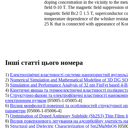
doping concentration in the vicinity to the meta
field 0-10 T. The magnetic field suppression o
magnetic field Bc2  1.5 T, superconductor c
temperature dependence of the whisker resist
25 K that is connected with appearance of Kon
Інші статті цього номера
1)
Електрохімічні властивості системи нанопористий вуглець
2)
Numerical Simulation and Mathematical Modeling of 3D DG SOI
3)
Simulation and Performance Analysis of 32 nm FinFet based 4-B
4)
Кінетичні явища та термоелектричні властивості полікрист
5)
Структурно-фазові та електрофізичні властивості нанокомп
електронним пучком
[05005-1-05005-4]
6)
Вплив морфології поверхні та особливостей структурної ор
параметри
[05006-1-05006-4]
7)
Optimisation of Doped Antimony Sulphide (Sb2S3) Thin Films f
8)
Вплив поверхневого легування на адсорбційну здатність на
9)
Structural and Dielectric Characterization of Sm2MgMnO6
[0500