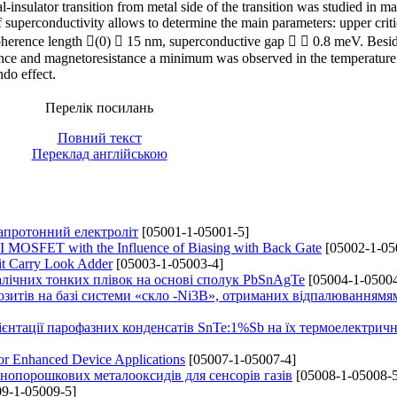
l-insulator transition from metal side of the transition was studied in m
f superconductivity allows to determine the main parameters: upper criti
oherence length (0)  15 nm, superconductive gap   0.8 meV. Besid
ance and magnetoresistance a minimum was observed in the temperature
do effect.
Перелік посилань
Повний текст
Переклад англійською
/апротонний електроліт
[05001-1-05001-5]
 MOSFET with the Influence of Biasing with Back Gate
[05002-1-05
it Carry Look Adder
[05003-1-05003-4]
алічних тонких плівок на основі сполук PbSnAgTe
[05004-1-05004
озитів на базі системи «скло -Ni3B», отриманих відпалюваннямя
ієнтації парофазних конденсатів SnTe:1%Sb на їх термоелектричн
or Enhanced Device Applications
[05007-1-05007-4]
нопорошкових металооксидів для сенсорів газів
[05008-1-05008-5
9-1-05009-5]