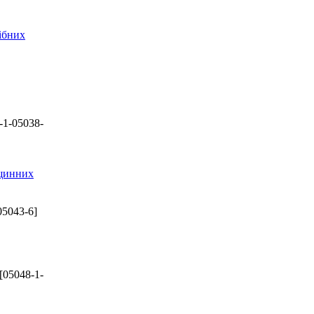
ібних
-1-05038-
вщинних
05043-6]
[05048-1-