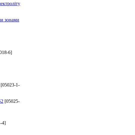
лектроліту
ми зонами
018-6]
[05023-1-
S2
[05025-
-4]