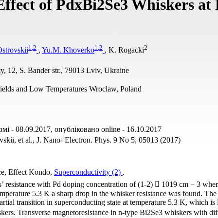
ffect of PdxBi2Se3 Whiskers at
1
,
2
1
,
2
2
Ostrovskii
,
Yu.M. Khoverko
, K. Rogacki
, 12, S. Bander str., 79013 Lviv, Ukraine
Fields and Low Temperatures Wroclaw, Poland
і - 08.09.2017, опубліковано online - 16.10.2017
skii, et al., J. Nano- Electron. Phys. 9 No 5, 05013 (2017)
ce, Effect Kondo,
Superconductivity (2)
.
 resistance with Pd doping concentration of (1-2)  1019 cm − 3 whe
mperature 5.3 K a sharp drop in the whisker resistance was found. The 
rtial transition in superconducting state at temperature 5.3 K, which is 
kers. Transverse magnetoresistance in n-type Bi2Se3 whiskers with dif