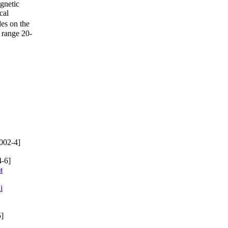
agnetic
cal
es on the
 range 20-
002-4]
-6]
м
і
]