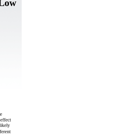
 Low
re
effect
likely
ferent