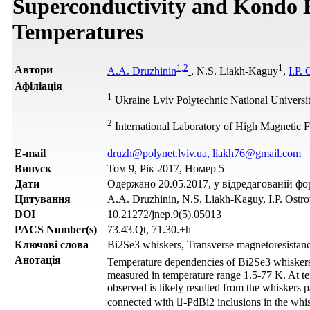
Superconductivity and Kondo E
Temperatures
1
,
2
1
Автори
A.A. Druzhinin
, N.S. Liakh-Kaguy
,
I.P. 
Афіліація
1
Ukraine Lviv Polytechnic National University
2
International Laboratory of High Magnetic 
Е-mail
druzh@polynet.lviv.ua, liakh76@gmail.com
Випуск
Том 9, Рік 2017, Номер 5
Дати
Одержано 20.05.2017, у відредагованій форм
Цитування
A.A. Druzhinin, N.S. Liakh-Kaguy, I.P. Ostrov
DOI
10.21272/jnep.9(5).05013
PACS Number(s)
73.43.Qt, 71.30.+h
Ключові слова
Bi2Se3 whiskers, Transverse magnetoresistan
Анотація
Temperature dependencies of Bi2Se3 whiskers’
measured in temperature range 1.5-77 K. At te
observed is likely resulted from the whiskers pa
connected with -PdBi2 inclusions in the whis