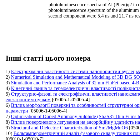
photoluminescence spectra of Al (Phen)q2 in 
photoluminescence spectrum of the aluminum c
second component were 5.4 ns and 21.7 ns res
Інші статті цього номера
1)
Електрохімічні властивості системи нанопористий вуглець
2)
Numerical Simulation and Mathematical Modeling of 3D DG SOI
3)
Simulation and Performance Analysis of 32 nm FinFet based 4-B
4)
Кінетичні явища та термоелектричні властивості полікрист
5)
Структурно-фазові та електрофізичні властивості нанокомп
електронним пучком
[05005-1-05005-4]
6)
Вплив морфології поверхні та особливостей структурної ор
параметри
[05006-1-05006-4]
7)
Optimisation of Doped Antimony Sulphide (Sb2S3) Thin Films f
8)
Вплив поверхневого легування на адсорбційну здатність на
9)
Structural and Dielectric Characterization of Sm2MgMnO6
[0500
10)
Вольтамперометричний аналіз фазового складу тонких плів
[05010-1-05010-7]