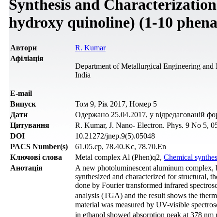
Synthesis and Characterizatio
hydroxy quinoline) (1-10 phen
Автори
R. Kumar
Афіліація
Department of Metallurgical Engineering and
India
Е-mail
Випуск
Том 9, Рік 2017, Номер 5
Дати
Одержано 25.04.2017, у відредагованій форм
Цитування
R. Kumar, J. Nano- Electron. Phys. 9 No 5, 0
DOI
10.21272/jnep.9(5).05048
PACS Number(s)
61.05.cp, 78.40.Kc, 78.70.En
Ключові слова
Metal complex Al (Phen)q2,
Chemical synthes
Анотація
A new photoluminescent aluminum complex, b
synthesized and characterized for structural, t
done by Fourier transformed infrared spectro
analysis (TGA) and the result shows the therma
material was measured by UV-visible spectros
in ethanol showed absorption peak at 378 nm r