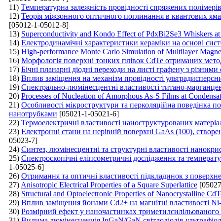
11)
Tемпературна залежність провідності спряжених полімері
12)
Теорія міжзонного оптичного поглинання в квантових яма
[05012-1-05012-8]
13)
Superconductivity and Kondo Effect of PdxBi2Se3 Whiskers a
14)
Електродинамічні характеристики кераміки на основі сис
15)
High-performance Monte Carlo Simulation of Multilayer Magne
16)
Морфологія поверхні тонких плівок CdTe отриманих мето
17)
Бічні планарні діодні переходи на листі графену з різними
18)
Вплив заміщення на механізм провідності ультрадисперсни
19)
Спектрально-люмінесцентні властивості титано-марганце
20)
Processes of Nucleation of Amorphous As-S Films at Condensat
21)
Особливості мікроструктури та перколяційна поведінка п
нанотрубками
[05021-1-05021-6]
22)
Термоелектричні властивості наноструктурованих матеріа
23)
Електронні стани на нерівній поверхні GaAs (100), ство
05023-7]
24)
Синтез, люмінесцентні та структурні властивості нанокри
25)
Спектроскопічні еліпсометричні дослідження та температ
1-05025-6]
26)
Отримання та оптичні властивості підкладинок з поверх
27)
Anisotropic Electrical Properties of a Square Superlattice
[05027
28)
Structural and Optoelectronic Properties of Nanocrystalline 
29)
Вплив заміщення йонами Cd2+ на магнітні властивості Ni
30)
Розмірний ефект у наночастинках триметилсилільованого
31)
Видима люмінесценція ІnGaN/GaN cвітлодіодів ультрафіо