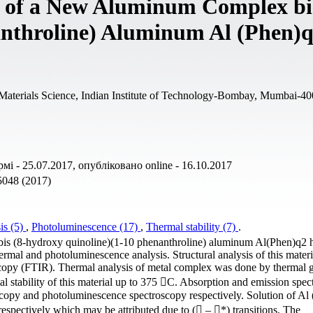
n of a New Aluminum Complex bis
anthroline) Aluminum Al (Phen)
 Materials Science, Indian Institute of Technology-Bombay, Mumbai-4
і - 25.07.2017, опубліковано online - 16.10.2017
5048 (2017)
is (5)
,
Photoluminescence (17)
,
Thermal stability (7)
.
is (8-hydroxy quinoline)(1-10 phenanthroline) aluminum Al(Phen)q2 
hermal and photoluminescence analysis. Structural analysis of this mater
scopy (FTIR). Thermal analysis of metal complex was done by thermal g
l stability of this material up to 375 C. Absorption and emission spect
copy and photoluminescence spectroscopy respectively. Solution of Al
espectively which may be attributed due to ( – *) transitions. The