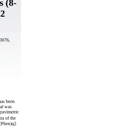
 (8-
q2
00076,
has been
ial was
ravimetric
ra of the
 (Phen)q2