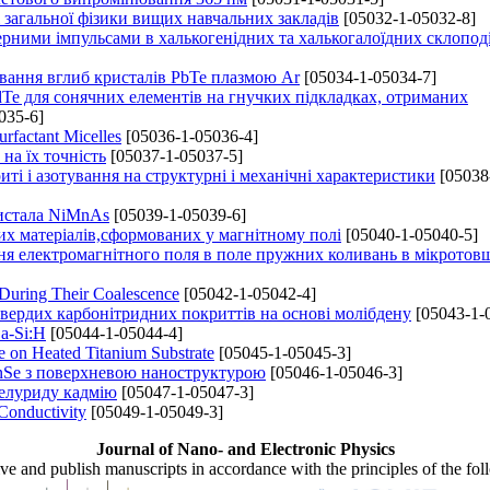
 загальної фізики вищих навчальних закладів
[05032-1-05032-8]
ерними імпульсами в халькогенідних та халькогалоїдних склопод
ювання вглиб кристалів PbTe плазмою Ar
[05034-1-05034-7]
dTe для сонячних елементів на гнучких підкладках, отриманих
035-6]
rfactant Micelles
[05036-1-05036-4]
на їх точність
[05037-1-05037-5]
 і азотування на структурні і механічні характеристики
[05038
ристала NiMnAs
[05039-1-05039-6]
их матеріалів,сформованих у магнітному полі
[05040-1-05040-5]
я електромагнітного поля в поле пружних коливань в мікрото
 During Their Coalescence
[05042-1-05042-4]
вердих карбонітридних покриттів на основі молібдену
[05043-1-
a-Si:H
[05044-1-05044-4]
e on Heated Titanium Substrate
[05045-1-05045-3]
ZnSe з поверхневою наноструктурою
[05046-1-05046-3]
телуриду кадмію
[05047-1-05047-3]
Conductivity
[05049-1-05049-3]
Journal of Nano- and Electronic Physics
ive and publish manuscripts in accordance with the principles of the fo