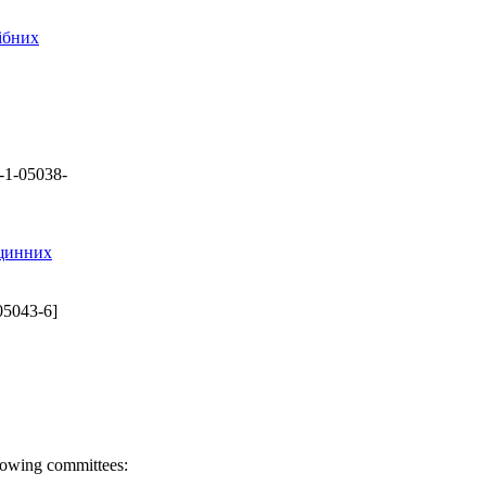
ібних
-1-05038-
вщинних
05043-6]
llowing committees: