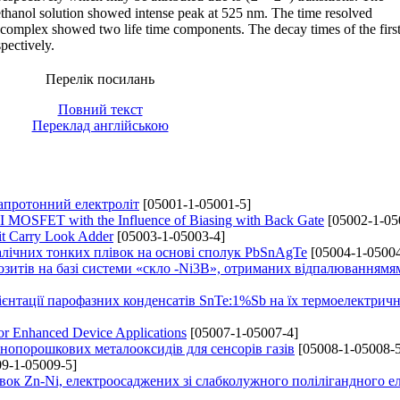
ethanol solution showed intense peak at 525 nm. The time resolved
omplex showed two life time components. The decay times of the firs
pectively.
Перелік посилань
Повний текст
Переклад англійською
/апротонний електроліт
[05001-1-05001-5]
 MOSFET with the Influence of Biasing with Back Gate
[05002-1-05
it Carry Look Adder
[05003-1-05003-4]
алічних тонких плівок на основі сполук PbSnAgTe
[05004-1-05004
озитів на базі системи «скло -Ni3B», отриманих відпалюваннямя
ієнтації парофазних конденсатів SnTe:1%Sb на їх термоелектричн
or Enhanced Device Applications
[05007-1-05007-4]
нопорошкових металооксидів для сенсорів газів
[05008-1-05008-5
9-1-05009-5]
ок Zn-Ni, електроосаджених зі слабколужного полілігандного е