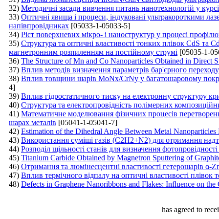
32)
Методичні засади вивчення питань нанотехнологій у курсі
33)
Оптичні явища і процеси, індуковані ультракороткими лаз
напівпровідниках
[05033-1-05033-5]
34)
Ріст поверхневих мікро- і наноструктур у процесі профіл
35)
Структура та оптичні властивості тонких плівок CdS та C
магнетронним розпиленням на постійному струмі
[05035-1-05
36)
The Structure of Mn and Co Nanoparticles Obtained in Direct Su
37)
Вплив методів визначення параметрів бар'єрного переходу 
38)
Вплив товщини шарів MoNх/CrNy у багатошаровому покриті
4]
39)
Вплив гідростатичного тиску на електронну структуру к
40)
Структура та електропровідність полімерних композиційн
41)
Математичне моделювання фізичних процесів перетворенн
шарах металів
[05041-1-05041-7]
42)
Estimation of the Dihedral Angle Between Metal Nanoparticles
43)
Використання суміші газів (C2H2+N2) для отримання надт
44)
Розподіл щільності станів для визначення фотопровідності 
45)
Titanium Carbide Obtained by Magnetron Sputtering of Graphit
46)
Отримання та люмінесцентні властивості гетерошарів α-
47)
Вплив термічного відпалу на оптичні властивості плівок 
48)
Defects in Graphene Nanoribbons and Flakes: Influence on the 
has agreed to rece