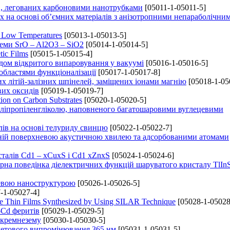
в, легованих карбоновими нанотрубками
[05011-1-05011-5]
х на основі об’ємних матеріалів з анізотропними непараболічни
t Low Temperatures
[05013-1-05013-5]
теми SrO – Al2O3 – SiO2
[05014-1-05014-5]
tic Films
[05015-1-05015-4]
дом відкритого випаровування у вакуумі
[05016-1-05016-5]
 областями функціоналізації
[05017-1-05017-8]
х літій-залізних шпінелей, заміщених іонами магнію
[05018-1-05
вих оксидів
[05019-1-05019-7]
ion on Carbon Substrates
[05020-1-05020-5]
оліпропіленгліколю, наповненого багатошаровими вуглецевими
лів на основі телуриду свинцю
[05022-1-05022-7]
реній поверхневою акустичною хвилею та адсорбованими атомами
сталів Cd1 – xCuxS і Cd1 xZnxS
[05024-1-05024-6]
урна поведінка діелектричних функцій шаруватого кристалу TlIn
невою наноструктурою
[05026-1-05026-5]
-1-05027-4]
CdTe Thin Films Synthesized by Using SILAR Technique
[05028-1-05028
-Cd феритів
[05029-1-05029-5]
 кремнезему
[05030-1-05030-5]
летового випромінювання 365 нм
[05031-1-05031-5]