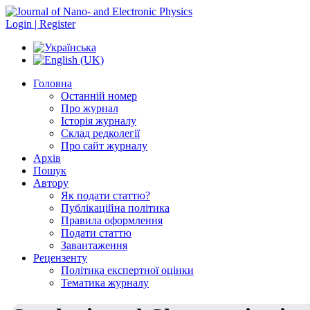
Login | Register
Головна
Останній номер
Про журнал
Історія журналу
Склад редколегії
Про сайт журналу
Архів
Пошук
Автору
Як подати статтю?
Публікаційна політика
Правила оформлення
Подати статтю
Завантаження
Рецензенту
Політика експертної оцінки
Тематика журналу