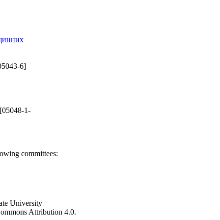
вщинних
05043-6]
[05048-1-
llowing committees:
ate University
e Commons Attribution 4.0.