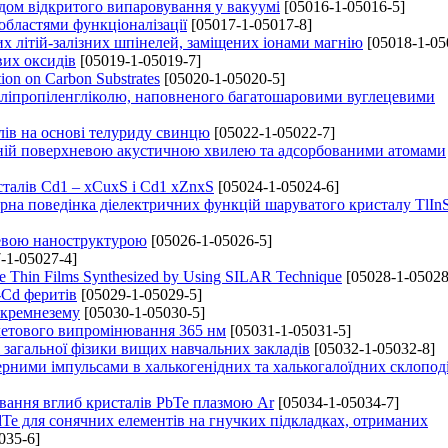
дом відкритого випаровування у вакуумі
[05016-1-05016-5]
 областями функціоналізації
[05017-1-05017-8]
х літій-залізних шпінелей, заміщених іонами магнію
[05018-1-05
вих оксидів
[05019-1-05019-7]
ion on Carbon Substrates
[05020-1-05020-5]
оліпропіленгліколю, наповненого багатошаровими вуглецевими
лів на основі телуриду свинцю
[05022-1-05022-7]
реній поверхневою акустичною хвилею та адсорбованими атомами
сталів Cd1 – xCuxS і Cd1 xZnxS
[05024-1-05024-6]
урна поведінка діелектричних функцій шаруватого кристалу TlIn
невою наноструктурою
[05026-1-05026-5]
-1-05027-4]
CdTe Thin Films Synthesized by Using SILAR Technique
[05028-1-05028
-Cd феритів
[05029-1-05029-5]
 кремнезему
[05030-1-05030-5]
летового випромінювання 365 нм
[05031-1-05031-5]
 загальної фізики вищих навчальних закладів
[05032-1-05032-8]
ерними імпульсами в халькогенідних та халькогалоїдних склопод
ювання вглиб кристалів PbTe плазмою Ar
[05034-1-05034-7]
dTe для сонячних елементів на гнучких підкладках, отриманих
035-6]