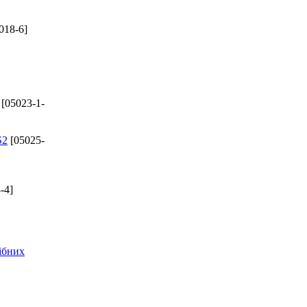
018-6]
[05023-1-
S2
[05025-
-4]
ібних