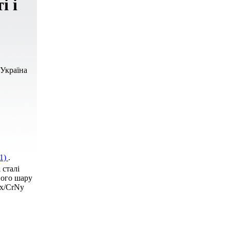
і і
 Україна
71)
.
 сталі
ного шару
Nх/CrNy