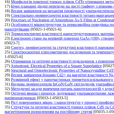
16)
Морфологія поверхні тонких плівок CdTe отриманих мето
17)
Бічні планарні діодні переходи на листі графену з різними
18)
Вплив заміщення на механізм провідності ультрадисперсни
19)
Спектрально-люмінесцентні властивості титано-марганце
20)
Processes of Nucleation of Amorphous As-S Films at Condensat
21)
Особливості мікроструктури та перколяційна поведінка п
нанотрубками
[05021-1-05021-6]
22)
Термоелектричні властивості наноструктурованих матеріа
23)
Електронні стани на нерівній поверхні GaAs (100), ство
05023-7]
24)
Синтез, люмінесцентні та структурні властивості нанокри
25)
Спектроскопічні еліпсометричні дослідження та температ
1-05025-6]
26)
Отримання та оптичні властивості підкладинок з поверх
27)
Anisotropic Electrical Properties of a Square Superlattice
[05027
28)
Structural and Optoelectronic Properties of Nanocrystalline 
29)
Вплив заміщення йонами Cd2+ на магнітні властивості Ni
30)
Розмірний ефект у наночастинках триметилсилільованого
31)
Видима люмінесценція ІnGaN/GaN cвітлодіодів ультрафіо
32)
Методичні засади вивчення питань нанотехнологій у курсі
33)
Оптичні явища і процеси, індуковані ультракороткими лаз
напівпровідниках
[05033-1-05033-5]
34)
Ріст поверхневих мікро- і наноструктур у процесі профіл
35)
Структура та оптичні властивості тонких плівок CdS та C
магнетронним розпиленням на постійному струмі
[05035-1-05