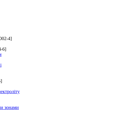
002-4]
-6]
м
і
]
лектроліту
ми зонами