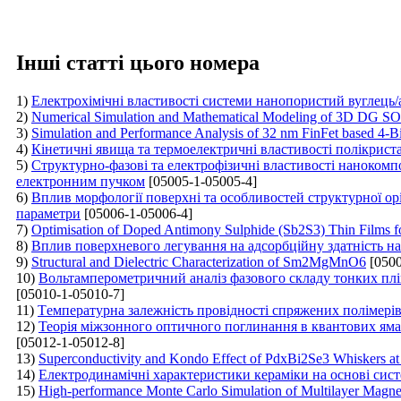
Інші статті цього номера
1)
Електрохімічні властивості системи нанопористий вуглець
2)
Numerical Simulation and Mathematical Modeling of 3D DG SOI
3)
Simulation and Performance Analysis of 32 nm FinFet based 4-B
4)
Кінетичні явища та термоелектричні властивості полікрист
5)
Структурно-фазові та електрофізичні властивості нанокомп
електронним пучком
[05005-1-05005-4]
6)
Вплив морфології поверхні та особливостей структурної ор
параметри
[05006-1-05006-4]
7)
Optimisation of Doped Antimony Sulphide (Sb2S3) Thin Films f
8)
Вплив поверхневого легування на адсорбційну здатність на
9)
Structural and Dielectric Characterization of Sm2MgMnO6
[0500
10)
Вольтамперометричний аналіз фазового складу тонких плів
[05010-1-05010-7]
11)
Tемпературна залежність провідності спряжених полімері
12)
Теорія міжзонного оптичного поглинання в квантових яма
[05012-1-05012-8]
13)
Superconductivity and Kondo Effect of PdxBi2Se3 Whiskers a
14)
Електродинамічні характеристики кераміки на основі сис
15)
High-performance Monte Carlo Simulation of Multilayer Magne