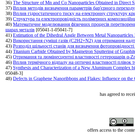
36)
The Structure of Mn and Co Nanoparticles Obtained in Direct Su
37)
Вплив методів визначення параметрів бар'єрного переходу 
38)
Вплив гідростатичного тиску на електронну структуру к
39)
Структура та електропровідність полімерних композиційн
40)
Математичне моделювання фізичних процесів перетворенн
шарах металів
[05041-1-05041-7]
41)
Estimation of the Dihedral Angle Between Metal Nanoparticles
42)
Використання суміші газів (C2H2+N2) для отримання надт
43)
Розподіл щільності станів для визначення фотопровідності 
44)
Titanium Carbide Obtained by Magnetron Sputtering of Graphit
45)
Отримання та люмінесцентні властивості гетерошарів α-
46)
Вплив термічного відпалу на оптичні властивості плівок 
47)
Synthesis and Characterization of a New Aluminum Complex bi
05048-3]
48)
Defects in Graphene Nanoribbons and Flakes: Influence on the 
has agreed to rece
offers access to the cont