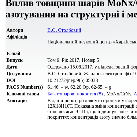
Вплив товщини шарів MoNх/C
азотування на структурні і м
Автори
В.О. Столбовий
Афіліація
Національний науковий центр «Харківський
Е-mail
Випуск
Том 9, Рік 2017, Номер 5
Дати
Одержано 15.08.2017, у відредагованій форм
Цитування
В.О. Столбовий, Ж. нано- електрон. фіз. 9
DOI
10.21272/jnep.9(5).05038
PACS Number(s)
61.46. – w, 62.20.Op. 62-65. – g
Ключові слова
Багатошарові покриття (8)
, MoNх/CrNy,
А
Анотація
В даній роботі розглянуто процеси утвор
12Х18Н10Т. Показана зміна концентрації а
сталі досягає 9 ГПа, що підвищує адгезі
покриттях концентрація азоту значно біл