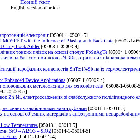
Повний текст
English version of article
/апротонний електроліт
[05001-1-05001-5]
 MOSFET with the Influence of Biasing with Back Gate
[05002-1-05
it Carry Look Adder
[05003-1-05003-4]
алічних тонких плівок на основі сполук PbSnAgTe
[05004-1-05004
озитів на базі системи «скло -Ni3B», отриманих відпалюваннямя
ієнтації парофазних конденсатів SnTe:1%Sb на їх термоелектричн
or Enhanced Device Applications
[05007-1-05007-4]
нопорошкових металооксидів для сенсорів газів
[05008-1-05008-5
9-1-05009-5]
ок Zn-Ni, електроосаджених зі слабколужного полілігандного е
в, легованих карбоновими нанотрубками
[05011-1-05011-5]
х на основі об’ємних матеріалів з анізотропними непараболічни
t Low Temperatures
[05013-1-05013-5]
теми SrO – Al2O3 – SiO2
[05014-1-05014-5]
tic Films
[05015-1-05015-4]