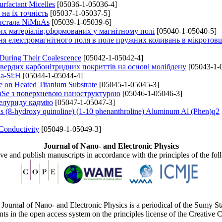
rfactant Micelles
[05036-1-05036-4]
на їх точність
[05037-1-05037-5]
ристала NiMnAs
[05039-1-05039-6]
их матеріалів,сформованих у магнітному полі
[05040-1-05040-5]
я електромагнітного поля в поле пружних коливань в мікрото
 During Their Coalescence
[05042-1-05042-4]
вердих карбонітридних покриттів на основі молібдену
[05043-1-
a-Si:H
[05044-1-05044-4]
e on Heated Titanium Substrate
[05045-1-05045-3]
ZnSe з поверхневою наноструктурою
[05046-1-05046-3]
телуриду кадмію
[05047-1-05047-3]
s (8-hydroxy quinoline) (1-10 phenanthroline) Aluminum Al (Phen)q2
Conductivity
[05049-1-05049-3]
Journal of Nano- and Electronic Physics
ive and publish manuscripts in accordance with the principles of the fo
Journal of Nano- and Electronic Physics is a periodical of the Sumy St
ents in the open access system on the principles license of the Creativ