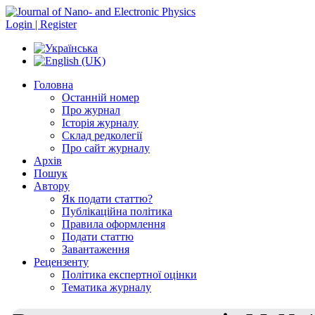
Login | Register
Головна
Останній номер
Про журнал
Історія журналу
Склад редколегії
Про сайт журналу
Архів
Пошук
Автору
Як подати статтю?
Публікаційна політика
Правила оформлення
Подати статтю
Завантаження
Рецензенту
Політика експертної оцінки
Тематика журналу