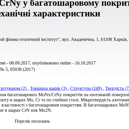
rNy у багатошаровому покрит
еханічні характеристики
 фізико-технічний інститут", вул. Академічна, 1, 61108 Харків,
і - 08.09.2017, опубліковано online - 16.10.2017
 № 5, 05038 (2017)
зотування (2)
,
Товщина шарів (3)
,
Структура (249)
,
Твердість (
ення багатошарових MoNх/CrNy покриттів на азотованій поверхні
зоту в шарах Mo, Cr та по глибині сталі. Мікротвердість азотова
йні властивості з багатошаровим покриттям. В багатошарових Mo
ьше в шарах CrN ніж Mo2N.
Перелік посилань