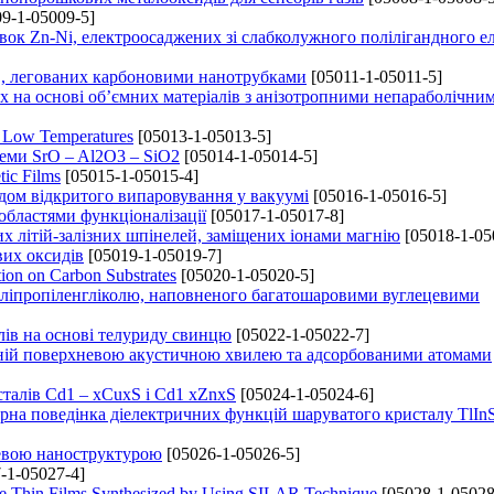
9-1-05009-5]
ок Zn-Ni, електроосаджених зі слабколужного полілігандного е
в, легованих карбоновими нанотрубками
[05011-1-05011-5]
х на основі об’ємних матеріалів з анізотропними непараболічни
t Low Temperatures
[05013-1-05013-5]
теми SrO – Al2O3 – SiO2
[05014-1-05014-5]
tic Films
[05015-1-05015-4]
дом відкритого випаровування у вакуумі
[05016-1-05016-5]
 областями функціоналізації
[05017-1-05017-8]
х літій-залізних шпінелей, заміщених іонами магнію
[05018-1-05
вих оксидів
[05019-1-05019-7]
ion on Carbon Substrates
[05020-1-05020-5]
оліпропіленгліколю, наповненого багатошаровими вуглецевими
лів на основі телуриду свинцю
[05022-1-05022-7]
реній поверхневою акустичною хвилею та адсорбованими атомами
сталів Cd1 – xCuxS і Cd1 xZnxS
[05024-1-05024-6]
урна поведінка діелектричних функцій шаруватого кристалу TlIn
невою наноструктурою
[05026-1-05026-5]
-1-05027-4]
CdTe Thin Films Synthesized by Using SILAR Technique
[05028-1-05028