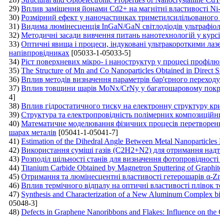
29)
Вплив заміщення йонами Cd2+ на магнітні властивості Ni
30)
Розмірний ефект у наночастинках триметилсилільованого
31)
Видима люмінесценція ІnGaN/GaN cвітлодіодів ультрафіо
32)
Методичні засади вивчення питань нанотехнологій у курсі
33)
Оптичні явища і процеси, індуковані ультракороткими лаз
напівпровідниках
[05033-1-05033-5]
34)
Ріст поверхневих мікро- і наноструктур у процесі профіл
35)
The Structure of Mn and Co Nanoparticles Obtained in Direct Su
36)
Вплив методів визначення параметрів бар'єрного переходу 
37)
Вплив товщини шарів MoNх/CrNy у багатошаровому покриті
4]
38)
Вплив гідростатичного тиску на електронну структуру к
39)
Структура та електропровідність полімерних композиційн
40)
Математичне моделювання фізичних процесів перетворенн
шарах металів
[05041-1-05041-7]
41)
Estimation of the Dihedral Angle Between Metal Nanoparticles
42)
Використання суміші газів (C2H2+N2) для отримання надт
43)
Розподіл щільності станів для визначення фотопровідності 
44)
Titanium Carbide Obtained by Magnetron Sputtering of Graphit
45)
Отримання та люмінесцентні властивості гетерошарів α-
46)
Вплив термічного відпалу на оптичні властивості плівок 
47)
Synthesis and Characterization of a New Aluminum Complex bi
05048-3]
48)
Defects in Graphene Nanoribbons and Flakes: Influence on the 