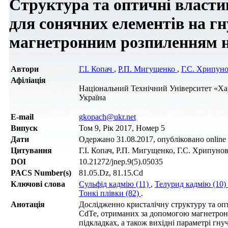
Структура та оптичні власти
для сонячних елементів на г
магнетронним розпиленням н
Автори
Г.І. Копач
,
Р.П. Мигущенко
,
Г.С. Хрипун
Афіліація
Національний Технічний Університет «Хар
Україна
Е-mail
gkopach@ukr.net
Випуск
Том 9, Рік 2017, Номер 5
Дати
Одержано 31.08.2017, опубліковано online 
Цитування
Г.І. Копач, Р.П. Мигущенко, Г.С. Хрипунов, 
DOI
10.21272/jnep.9(5).05035
PACS Number(s)
81.05.Dz, 81.15.Cd
Ключові слова
Сульфід кадмію (11)
,
Телурид кадмію (10)
Тонкі плівки (82)
.
Анотація
Дослідженно кристалічну структуру та оп
CdTe, отриманих за допомогою магнетронн
підкладках, а також вихідні параметрі гн