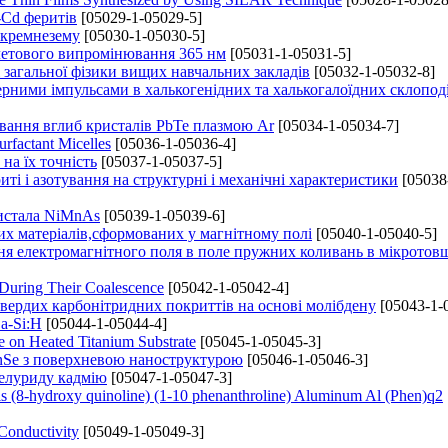
-Cd феритів
[05029-1-05029-5]
 кремнезему
[05030-1-05030-5]
летового випромінювання 365 нм
[05031-1-05031-5]
 загальної фізики вищих навчальних закладів
[05032-1-05032-8]
ерними імпульсами в халькогенідних та халькогалоїдних склопод
ювання вглиб кристалів PbTe плазмою Ar
[05034-1-05034-7]
rfactant Micelles
[05036-1-05036-4]
на їх точність
[05037-1-05037-5]
 і азотування на структурні і механічні характеристики
[05038
ристала NiMnAs
[05039-1-05039-6]
их матеріалів,сформованих у магнітному полі
[05040-1-05040-5]
я електромагнітного поля в поле пружних коливань в мікрото
 During Their Coalescence
[05042-1-05042-4]
вердих карбонітридних покриттів на основі молібдену
[05043-1-
a-Si:H
[05044-1-05044-4]
e on Heated Titanium Substrate
[05045-1-05045-3]
ZnSe з поверхневою наноструктурою
[05046-1-05046-3]
телуриду кадмію
[05047-1-05047-3]
s (8-hydroxy quinoline) (1-10 phenanthroline) Aluminum Al (Phen)q2
Conductivity
[05049-1-05049-3]