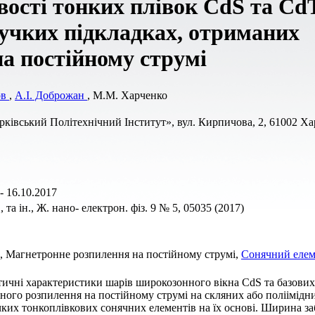
вості тонких плівок CdS та Cd
нучких підкладках, отриманих
а постійному струмі
ов
,
А.І. Доброжан
, M.M. Харченко
ківський Політехнічний Інститут», вул. Кирпичова, 2, 61002 Ха
- 16.10.2017
та ін., Ж. нано- електрон. фіз. 9 № 5, 05035 (2017)
, Магнетронне розпилення на постійному струмі,
Сонячний елем
тичні характеристики шарів широкозонного вікна CdS та базових
ого розпилення на постійному струмі на скляних або поліімідн
учких тонкоплівкових сонячних елементів на їх основі. Ширина з