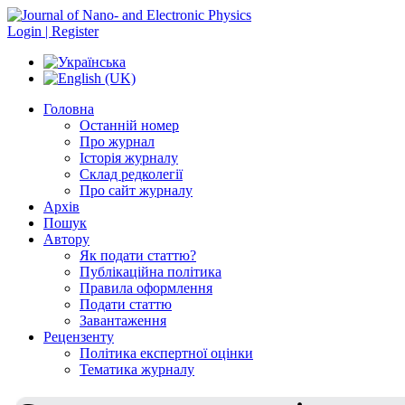
Login | Register
Головна
Останній номер
Про журнал
Історія журналу
Склад редколегії
Про сайт журналу
Архів
Пошук
Автору
Як подати статтю?
Публікаційна політика
Правила оформлення
Подати статтю
Завантаження
Рецензенту
Політика експертної оцінки
Тематика журналу