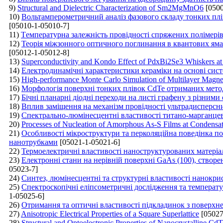
9)
Structural and Dielectric Characterization of Sm2MgMnO6
[0500
10)
Вольтамперометричний аналіз фазового складу тонких плів
[05010-1-05010-7]
11)
Tемпературна залежність провідності спряжених полімері
12)
Теорія міжзонного оптичного поглинання в квантових яма
[05012-1-05012-8]
13)
Superconductivity and Kondo Effect of PdxBi2Se3 Whiskers a
14)
Електродинамічні характеристики кераміки на основі сис
15)
High-performance Monte Carlo Simulation of Multilayer Magne
16)
Морфологія поверхні тонких плівок CdTe отриманих мето
17)
Бічні планарні діодні переходи на листі графену з різними
18)
Вплив заміщення на механізм провідності ультрадисперсни
19)
Спектрально-люмінесцентні властивості титано-марганце
20)
Processes of Nucleation of Amorphous As-S Films at Condensat
21)
Особливості мікроструктури та перколяційна поведінка п
нанотрубками
[05021-1-05021-6]
22)
Термоелектричні властивості наноструктурованих матеріа
23)
Електронні стани на нерівній поверхні GaAs (100), ство
05023-7]
24)
Синтез, люмінесцентні та структурні властивості нанокри
25)
Спектроскопічні еліпсометричні дослідження та температ
1-05025-6]
26)
Отримання та оптичні властивості підкладинок з поверх
27)
Anisotropic Electrical Properties of a Square Superlattice
[05027
28)
Structural and Optoelectronic Properties of Nanocrystalline 