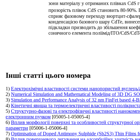
зони матеріалу у отриманих плівках CdS г
прозорість плівок CdS становить 80-90%.
сприяє фазовому переходу вюртцит-сфале
конденсацією базового шару CdTe, винесен
підкладки призводить до збільшення коефі
сонячного елемента поліімід/ITO/CdS/CdT
Інші статті цього номера
1)
Електрохімічні властивості системи нанопористий вуглець
2)
Numerical Simulation and Mathematical Modeling of 3D DG SOI
3)
Simulation and Performance Analysis of 32 nm FinFet based 4-B
4)
Кінетичні явища та термоелектричні властивості полікрист
5)
Структурно-фазові та електрофізичні властивості нанокомп
електронним пучком
[05005-1-05005-4]
6)
Вплив морфології поверхні та особливостей структурної ор
параметри
[05006-1-05006-4]
7)
Optimisation of Doped Antimony Sulphide (Sb2S3) Thin Films f
8)
Вплив поверхневого легування на адсорбційну здатність на