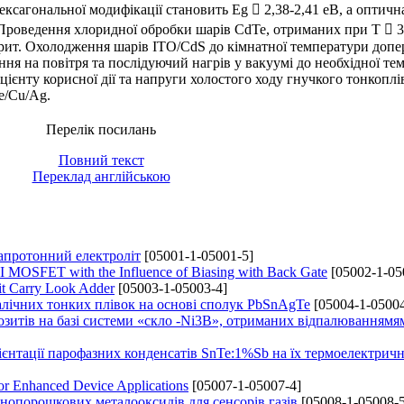
ексагональної модифікації становить Eg  2,38-2,41 еВ, а оптичн
 Проведення хлоридної обробки шарів CdTe, отриманих при Т  3
рит. Охолодження шарів ITO/CdS до кімнатної температури допе
ня на повітря та послідуючий нагрів у вакуумі до необхідної те
цієнту корисної дії та напруги холостого ходу гнучкого тонкоплі
e/Cu/Ag.
Перелік посилань
Повний текст
Переклад англійською
/апротонний електроліт
[05001-1-05001-5]
 MOSFET with the Influence of Biasing with Back Gate
[05002-1-05
it Carry Look Adder
[05003-1-05003-4]
алічних тонких плівок на основі сполук PbSnAgTe
[05004-1-05004
озитів на базі системи «скло -Ni3B», отриманих відпалюваннямя
ієнтації парофазних конденсатів SnTe:1%Sb на їх термоелектричн
or Enhanced Device Applications
[05007-1-05007-4]
нопорошкових металооксидів для сенсорів газів
[05008-1-05008-5