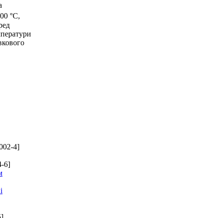
а
00 °С,
ред
мператури
вкового
002-4]
-6]
м
і
]