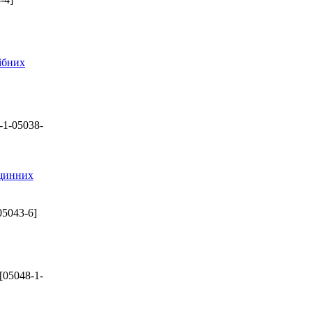
ібних
-1-05038-
вщинних
05043-6]
[05048-1-