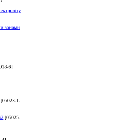
лектроліту
ми зонами
018-6]
[05023-1-
S2
[05025-
-4]