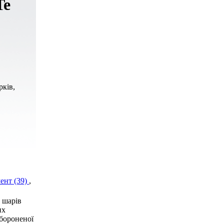
Te
рків,
ент (39)
,
 шарів
их
абороненої