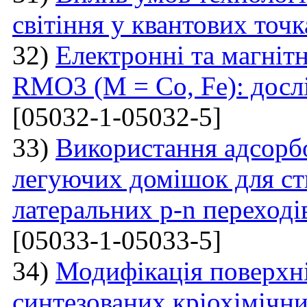
світіння у квантових точ
32)
Електронні та магнітн
RMO3 (M = Co, Fe): досл
[05032-1-05032-5]
33)
Використання адсорб
легуючих домішок для ст
латеральних p-n переході
[05033-1-05033-5]
34)
Модифікація поверхн
синтезованих кріохімічн