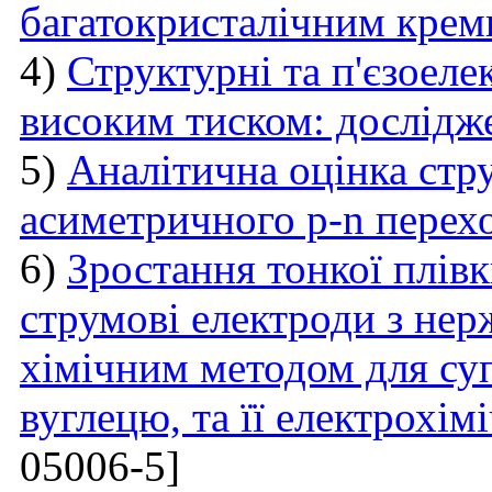
багатокристалічним крем
4)
Структурні та п'єзоеле
високим тиском: дослід
5)
Аналітична оцінка стру
асиметричного p-n перех
6)
Зростання тонкої плівк
струмові електроди з нер
хімічним методом для су
вуглецю, та її електрохім
05006-5]