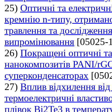
25)
Оптичні та електричн
кремнію n-типу, отриман
травлення та дослідження
випромінювання
[05025-1
26)
Покращені оптичні та
нанокомпозитів PANI/rGO
суперконденсаторах
[0502
27)
Вплив відхилення від 
термоелектричні властиво
плівок Bi2Te3 в температ