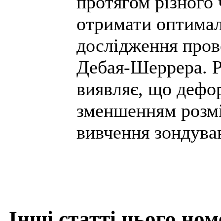
протягом різного 
отримати оптимал
дослідження пров
Дебая-Шеррера. Р
виявляє, що дефор
зменшенням розмі
вивчення зондуван
Інші статті цього ном