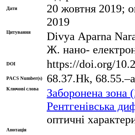
20 жовтня 2019; о
Дати
2019
Цитування
Divya Aparna Nara
Ж. нано- електрон
https://doi.org/10
DOI
68.37.Hk, 68.55.–a
PACS Number(s)
Ключові слова
Заборонена зона 
Рентгенівська ди
оптичні характер
Анотація