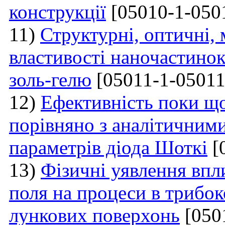
конструкції
[05010-1-050
11)
Структурні, оптичні, 
властивості наночастино
золь-гелю
[05011-1-05011
12)
Ефективність поки щ
порівняно з аналітичним
параметрів діода Шоткі
[
13)
Фізичні уявлення впл
поля на процеси в трибок
лункових поверхонь
[050