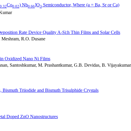
Co
) Nb
]O
Semiconductor, Where (a = Ba, Sr or Ca)
0.32
0.02
0.66
3
. Kumar
osition Rate Device Quality A-Si:h Thin Films and Solar Cells
n Meshram, R.O. Dusane
 in Oxidized Nano Ni Films
avanan, Santoshkumar, M. Prashantkumar, G.B. Devidas, B. Vijayakumar
 Bismuth Triiodide and Bismuth Trisulphide Crystals
Metal Doped ZnO Nanostructures