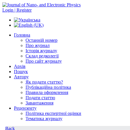
Login | Register
Головна
Останній номер
Про журнал
Історія журналу
Склад редколегії
Про сайт журналу
Архів
Пошук
Автору
Як подати статтю?
Публікаційна політика
Правила оформлення
Подати статтю
Завантаження
Рецензенту
Політика експертної оцінки
Тематика журналу
Back