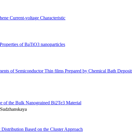
hene Current-voltage Characteristic
 Properties of BaTiO3 nanoparticles
ments of Semiconductor Thin films Prepared by Chemical Bath Deposi
e of the Bulk Nanograined Bi2Te3 Material
. Sudzhanskaya
 Distribution Based on the Cluster Approach