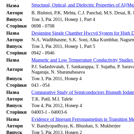
Structural, Optical, and Dielectric Properties of A[(Mg
Назва
Автори
B. Bishnoi, P.K. Mehta, C.J. Panchal, M.S. Desai, R
Випуск
Том 3, Рік 2011, Номер 1, Part 4
Сторінки
0698 - 0708
Назва
Designing Single Chamber Hwcvd System for High Dep
Автори
N.A. Wadibhasme, S.K. Soni, Alka Kumbhar, Nagse
Випуск
Том 3, Рік 2011, Номер 1, Part 5
Сторінки
0942 - 0946
Назва
Magnetic and Low Temperature Conductivity Studies
P.J. Sadashivaiah, T. Sankarappa, T. Sujatha, P. Sar
Автори
Nagaraja, N. Sharanabasava
Випуск
Том 3, Рік 2011, Номер 4
Сторінки
043 - 054
Назва
Comparative Study of Semiconductors Bismuth Iodate,
Автори
T.K. Patil, M.I. Talele
Випуск
Том 4, Рік 2012, Номер 4
Сторінки
04003-1 - 04003-6
Назва
Evidence of Itinerant Ferromagnetism in Transition 
Автори
V. Bandyopadhyay, K. Bhushan, S. Mukherjee
Випуск
Том 5, Рік 2013, Номер 2