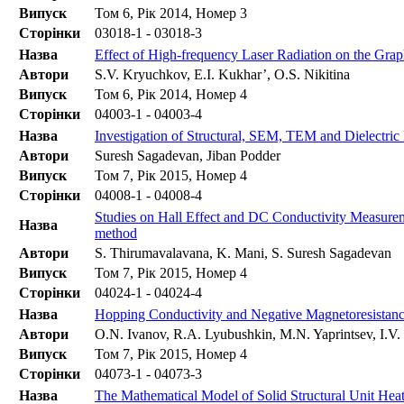
Випуск
Том 6, Рік 2014, Номер 3
Сторінки
03018-1 - 03018-3
Назва
Effect of High-frequency Laser Radiation on the Grap
Автори
S.V. Kryuchkov, E.I. Kukhar’, O.S. Nikitina
Випуск
Том 6, Рік 2014, Номер 4
Сторінки
04003-1 - 04003-4
Назва
Investigation of Structural, SEM, TEM and Dielectric
Автори
Suresh Sagadevan, Jiban Podder
Випуск
Том 7, Рік 2015, Номер 4
Сторінки
04008-1 - 04008-4
Studies on Hall Effect and DC Conductivity Measure
Назва
method
Автори
S. Thirumavalavana, K. Mani, S. Suresh Sagadevan
Випуск
Том 7, Рік 2015, Номер 4
Сторінки
04024-1 - 04024-4
Назва
Hopping Conductivity and Negative Magnetoresistanc
Автори
O.N. Ivanov, R.A. Lyubushkin, M.N. Yaprintsev, I.V
Випуск
Том 7, Рік 2015, Номер 4
Сторінки
04073-1 - 04073-3
Назва
The Mathematical Model of Solid Structural Unit Heat