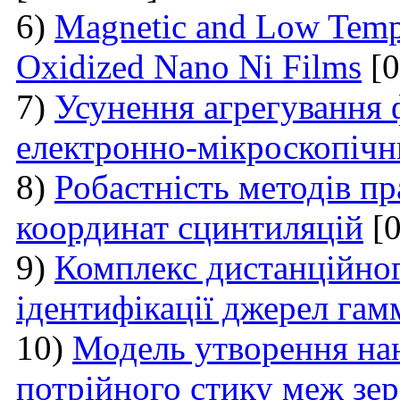
6)
Magnetic and Low Tempe
Oxidized Nano Ni Films
[0
7)
Усунення агрегування 
електронно-мікроскопічн
8)
Робастність методів п
координат сцинтиляцій
[0
9)
Комплекс дистанційного
ідентифікації джерел га
10)
Модель утворення нан
потрійного стику меж зер