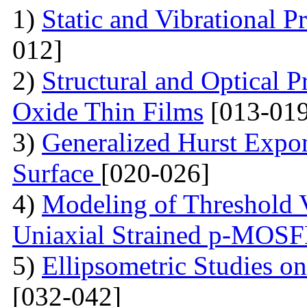
1)
Static and Vibrational P
012]
2)
Structural and Optical P
Oxide Thin Films
[013-019
3)
Generalized Hurst Expo
Surface
[020-026]
4)
Modeling of Threshold V
Uniaxial Strained p-MOS
5)
Ellipsometric Studies on
[032-042]