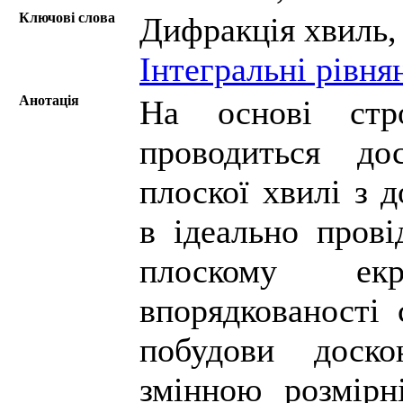
Ключові слова
Дифракція хвиль
Інтегральні рівня
Анотація
На основі стро
проводиться до
плоскої хвилі з
в ідеально пров
плоскому ек
впорядкованості 
побудови доск
змінною розмірн