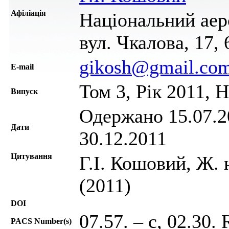
Афіліація
Національний аер
вул. Чкалова, 17,
gikosh@gmail.co
Е-mail
Том 3, Рік 2011, 
Випуск
Одержано 15.07.20
Дати
30.12.2011
Цитування
Г.І. Кошовий, Ж. 
(2011)
DOI
07.57. – c, 02.30. 
PACS Number(s)