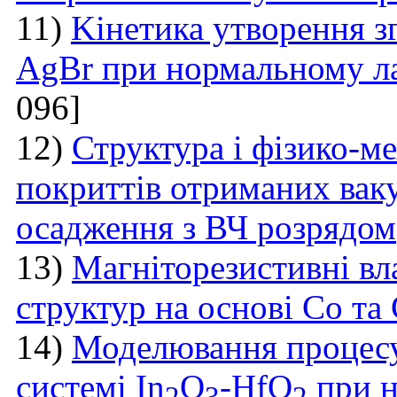
11)
Kінетика утворення з
AgBr при нормальному л
096]
12)
Структура і фізико-ме
покриттів отриманих вак
осадження з ВЧ розрядом
13)
Магніторезистивні вл
структур на основі Сo та
14)
Моделювання процесу
системi In
O
-HfO
при н
2
3
2