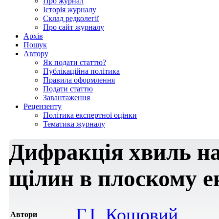
Про журнал
Історія журналу
Склад редколегії
Про сайт журналу
Архів
Пошук
Автору
Як подати статтю?
Публікаційна політика
Правила оформлення
Подати статтю
Завантаження
Рецензенту
Політика експертної оцінки
Тематика журналу
Дифракція хвиль на
щілин в плоскому е
Г.І. Кошовий
Автори