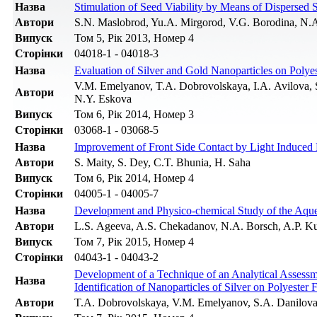
Назва
Stimulation of Seed Viability by Means of Dispersed 
Автори
S.N. Maslobrod, Yu.A. Mirgorod, V.G. Borodina, N.
Випуск
Том 5, Рік 2013, Номер 4
Сторінки
04018-1 - 04018-3
Назва
Evaluation of Silver and Gold Nanoparticles on Polye
V.M. Emelyanov, T.A. Dobrovolskaya, I.A. Avilova, S
Автори
N.Y. Eskova
Випуск
Том 6, Рік 2014, Номер 3
Сторінки
03068-1 - 03068-5
Назва
Improvement of Front Side Contact by Light Induced Pl
Автори
S. Maity, S. Dey, C.T. Bhunia, H. Saha
Випуск
Том 6, Рік 2014, Номер 4
Сторінки
04005-1 - 04005-7
Назва
Development and Physico-chemical Study of the Aqueo
Автори
L.S. Ageeva, A.S. Chekadanov, N.A. Borsch, A.P.
Випуск
Том 7, Рік 2015, Номер 4
Сторінки
04043-1 - 04043-2
Development of a Technique of an Analytical Assessme
Назва
Identification of Nanoparticles of Silver on Polyester 
Автори
T.A. Dobrovolskaya, V.M. Emelyanov, S.A. Danilova