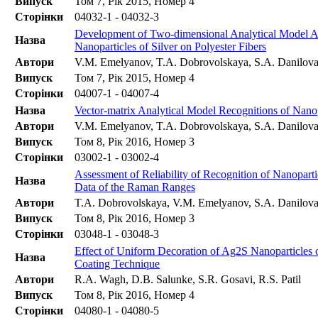
Випуск
Том 7, Рік 2015, Номер 4
Сторінки
04032-1 - 04032-3
Development of Two-dimensional Analytical Model Acc
Назва
Nanoparticles of Silver on Polyester Fibers
Автори
V.M. Emelyanov, T.A. Dobrovolskaya, S.A. Danilova
Випуск
Том 7, Рік 2015, Номер 4
Сторінки
04007-1 - 04007-4
Назва
Vector-matrix Analytical Model Recognitions of Nanop
Автори
V.M. Emelyanov, T.A. Dobrovolskaya, S.A. Danilova
Випуск
Том 8, Рік 2016, Номер 3
Сторінки
03002-1 - 03002-4
Assessment of Reliability of Recognition of Nanopart
Назва
Data of the Raman Ranges
Автори
T.A. Dobrovolskaya, V.M. Emelyanov, S.A. Danilova
Випуск
Том 8, Рік 2016, Номер 3
Сторінки
03048-1 - 03048-3
Effect of Uniform Decoration of Ag2S Nanoparticles 
Назва
Coating Technique
Автори
R.A. Wagh, D.B. Salunke, S.R. Gosavi, R.S. Patil
Випуск
Том 8, Рік 2016, Номер 4
Сторінки
04080-1 - 04080-5