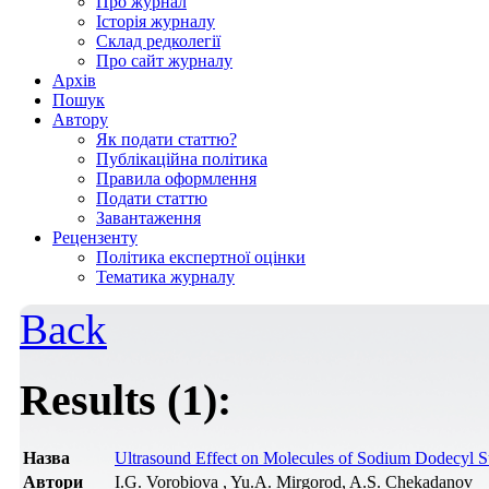
Про журнал
Історія журналу
Склад редколегії
Про сайт журналу
Архів
Пошук
Автору
Як подати статтю?
Публікаційна політика
Правила оформлення
Подати статтю
Завантаження
Рецензенту
Політика експертної оцінки
Тематика журналу
Back
Results (1):
Назва
Ultrasound Effect on Molecules of Sodium Dodecyl Su
Автори
I.G. Vorobiova , Yu.A. Mirgorod, A.S. Chekadanov