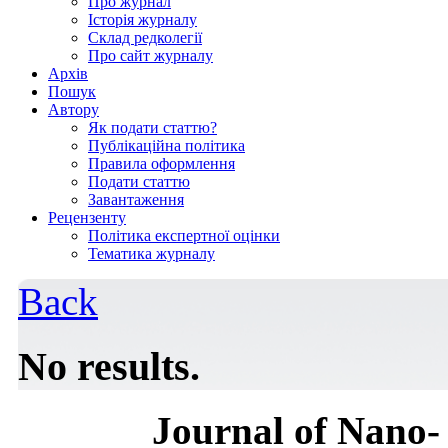
Про журнал
Історія журналу
Склад редколегії
Про сайт журналу
Архів
Пошук
Автору
Як подати статтю?
Публікаційна політика
Правила оформлення
Подати статтю
Завантаження
Рецензенту
Політика експертної оцінки
Тематика журналу
Back
No results.
Journal of Nano- 