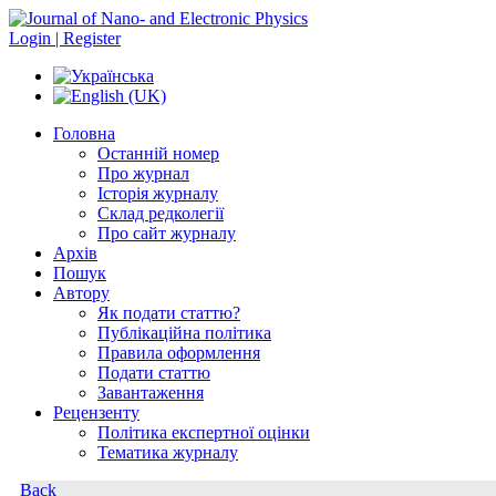
Login | Register
Головна
Останній номер
Про журнал
Історія журналу
Склад редколегії
Про сайт журналу
Архів
Пошук
Автору
Як подати статтю?
Публікаційна політика
Правила оформлення
Подати статтю
Завантаження
Рецензенту
Політика експертної оцінки
Тематика журналу
Back