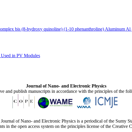
omplex bis (8-hydroxy quinoline) (1-10 phenanthroline) Aluminum Al
ms Used in PV Modules
Journal of Nano- and Electronic Physics
ive and publish manuscripts in accordance with the principles of the fo
Journal of Nano- and Electronic Physics is a periodical of the Sumy St
ents in the open access system on the principles license of the Creativ