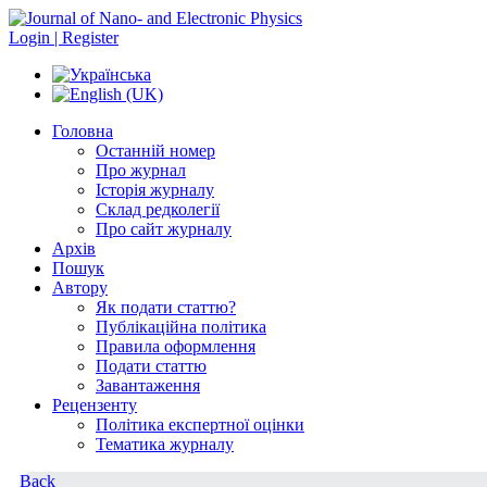
Login | Register
Головна
Останній номер
Про журнал
Історія журналу
Склад редколегії
Про сайт журналу
Архів
Пошук
Автору
Як подати статтю?
Публікаційна політика
Правила оформлення
Подати статтю
Завантаження
Рецензенту
Політика експертної оцінки
Тематика журналу
Back