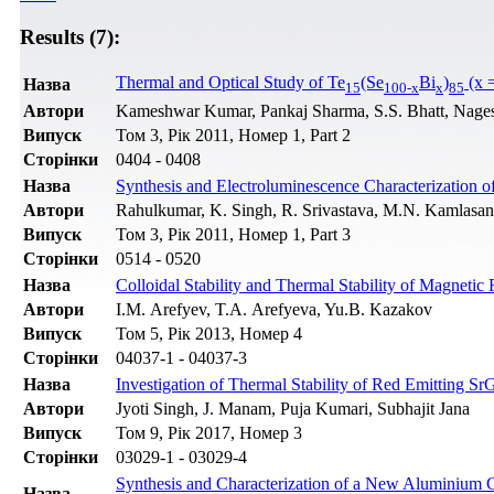
Results (7):
Thermal and Optical Study of Te
(Se
Bi
)
(x =
Назва
15
100-x
x
85
Автори
Kameshwar Kumar, Pankaj Sharma, S.S. Bhatt, Nage
Випуск
Том 3, Рік 2011, Номер 1, Part 2
Сторінки
0404 - 0408
Назва
Synthesis and Electroluminescence Characterization
Автори
Rahulkumar, K. Singh, R. Srivastava, M.N. Kamlasa
Випуск
Том 3, Рік 2011, Номер 1, Part 3
Сторінки
0514 - 0520
Назва
Colloidal Stability and Thermal Stability of Magnetic 
Автори
I.M. Arefyev, T.A. Arefyeva, Yu.B. Kazakov
Випуск
Том 5, Рік 2013, Номер 4
Сторінки
04037-1 - 04037-3
Назва
Investigation of Thermal Stability of Red Emitting S
Автори
Jyoti Singh, J. Manam, Puja Kumari, Subhajit Jana
Випуск
Том 9, Рік 2017, Номер 3
Сторінки
03029-1 - 03029-4
Synthesis and Characterization of a New Aluminium 
Назва