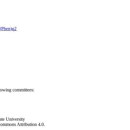
 (Phen)q2
llowing committees:
ate University
e Commons Attribution 4.0.