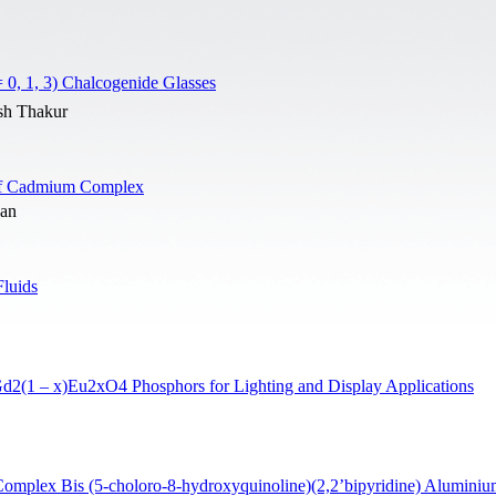
 0, 1, 3) Chalcogenide Glasses
sh Thakur
 of Cadmium Complex
nan
Fluids
rGd2(1 – x)Eu2xO4 Phosphors for Lighting and Display Applications
Complex Bis (5-choloro-8-hydroxyquinoline)(2,2’bipyridine) Alumini