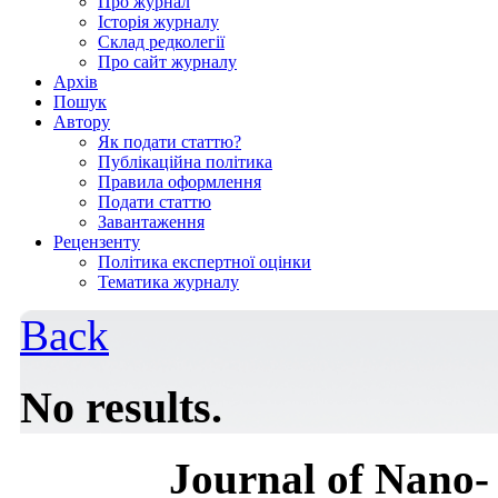
Про журнал
Історія журналу
Склад редколегії
Про сайт журналу
Архів
Пошук
Автору
Як подати статтю?
Публікаційна політика
Правила оформлення
Подати статтю
Завантаження
Рецензенту
Політика експертної оцінки
Тематика журналу
Back
No results.
Journal of Nano- 